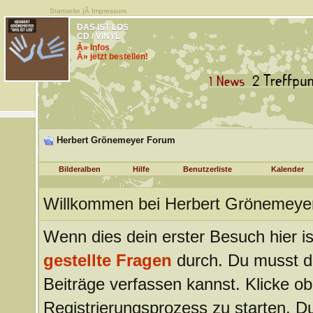
Startseite
|Â
Impressum
DAS IST LOS
CD / VINYL
Â» Infos
Â» jetzt bestellen!
Herbert Grönemeyer Forum
Bilderalben
Hilfe
Benutzerliste
Kalender
Willkommen bei Herbert Grönemeye
Wenn dies dein erster Besuch hier ist
gestellte Fragen
durch. Du musst d
Beiträge verfassen kannst. Klicke ob
Registrierungsprozess zu starten. Du