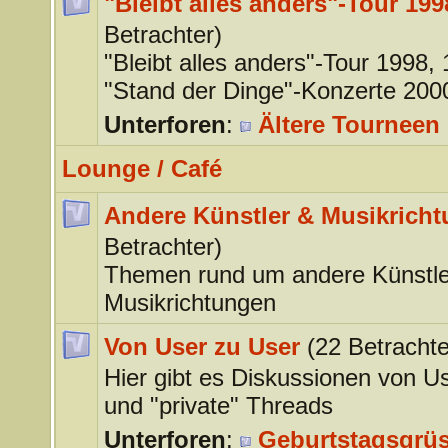
"Bleibt alles anders"-Tour 199
Betrachter)
"Bleibt alles anders"-Tour 1998,
"Stand der Dinge"-Konzerte 200
Unterforen
:
Ältere Tourneen 
Lounge / Café
Andere Künstler & Musikrich
Betrachter)
Themen rund um andere Künstle
Musikrichtungen
Von User zu User
(22 Betrachte
Hier gibt es Diskussionen von U
und "private" Threads
Unterforen
:
Geburtstagsgrü