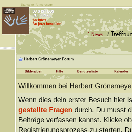
Startseite
|Â
Impressum
DAS IST LOS
CD / VINYL
Â» Infos
Â» jetzt bestellen!
Herbert Grönemeyer Forum
Bilderalben
Hilfe
Benutzerliste
Kalender
Willkommen bei Herbert Grönemeye
Wenn dies dein erster Besuch hier ist
gestellte Fragen
durch. Du musst d
Beiträge verfassen kannst. Klicke ob
Registrierungsprozess zu starten. Du