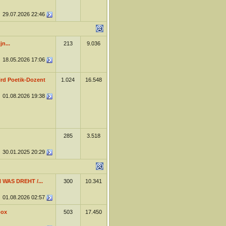
29.07.2026
22:46
n...
213
9.036
18.05.2026
17:06
rd Poetik-Dozent
1.024
16.548
01.08.2026
19:38
285
3.518
30.01.2025
20:29
 WAS DREHT /...
300
10.341
01.08.2026
02:57
box
503
17.450