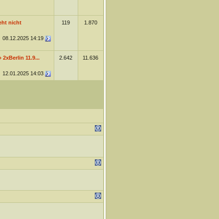
eht nicht
119
1.870
08.12.2025
14:19
 2xBerlin 11.9...
2.642
11.636
12.01.2025
14:03