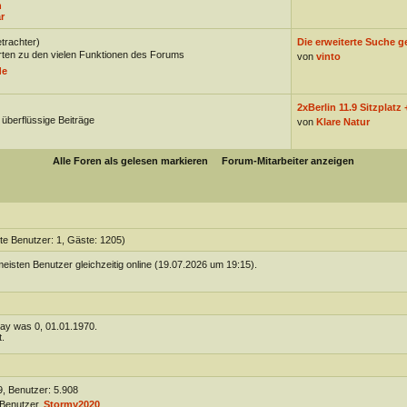
n
r
trachter)
Die erweiterte Suche g
ten zu den vielen Funktionen des Forums
von
vinto
de
2xBerlin 11.9 Sitzplatz +
 überflüssige Beiträge
von
Klare Natur
Alle Foren als gelesen markieren
Forum-Mitarbeiter anzeigen
rte Benutzer: 1, Gäste: 1205)
eisten Benutzer gleichzeitig online (19.07.2026 um 19:15).
day was 0, 01.01.1970.
.
, Benutzer: 5.908
Benutzer,
Stormy2020
.