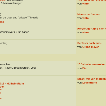
 & Musikrichtungen
von
vinto
)
Momentaufnahme
er zu User und "private" Threads
von
vinto
sse
Herbert dort und hier! 
 Grönemeyer zu tun haben
von
vinto
achter)
Der User nach mir...
von
Gröne-meyer
etrachter)
10 Jahre letzte-version
gen, Fragen, Beschwerden, Lob!
von
Bini
Erzähl mir von morgen: 
von
Leuchtturm
015 - Mülheim/Ruhr
ngen
um
g
um