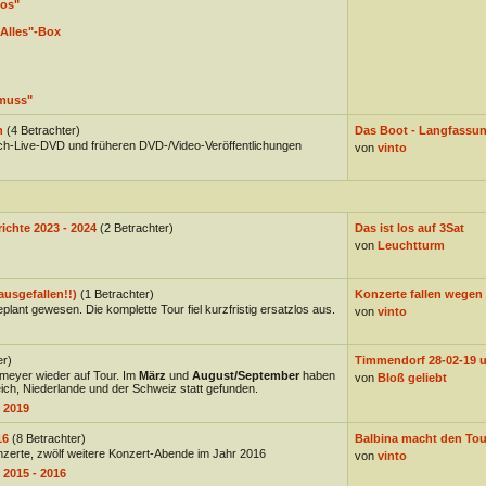
los"
Alles"-Box
muss"
n
(4 Betrachter)
Das Boot - Langfassung
h-Live-DVD und früheren DVD-/Video-Veröffentlichungen
von
vinto
ichte 2023 - 2024
(2 Betrachter)
Das ist los auf 3Sat
von
Leuchtturm
ausgefallen!!)
(1 Betrachter)
Konzerte fallen wegen
plant gewesen. Die komplette Tour fiel kurzfristig ersatzlos aus.
von
vinto
er)
Timmendorf 28-02-19 un
meyer wieder auf Tour. Im
März
und
August/September
haben
von
Bloß geliebt
ich, Niederlande und der Schweiz statt gefunden.
 2019
16
(8 Betrachter)
Balbina macht den Tou
nzerte, zwölf weitere Konzert-Abende im Jahr 2016
von
vinto
 2015 - 2016