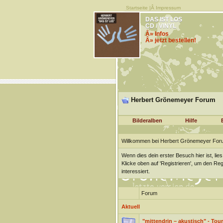
Startseite
|Â
Impressum
DAS IST LOS
CD / VINYL
Â» Infos
Â» jetzt bestellen!
Herbert Grönemeyer Forum
Bilderalben
Hilfe
Willkommen bei Herbert Grönemeyer For
Wenn dies dein erster Besuch hier ist, lies
Klicke oben auf 'Registrieren', um den Re
interessiert.
Forum
Aktuell
"mittendrin – akustisch" - Tour