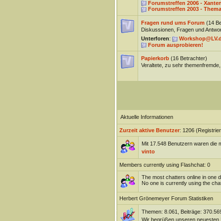
Forumstreffen 2006 - Xante
Forumstreffen 2003 - Thema
Fragen rund ums Forum
(14 Be
Diskussionen, Fragen und Antwor
Unterforen
:
Workshop@LV.
Forum ausprobieren!
Papierkorb
(16 Betrachter)
Veraltete, zu sehr themenfremde,
Aktuelle Informationen
Zurzeit aktive Benutzer
: 1206 (Registrie
Mit 17.548 Benutzern waren die m
vinto
Members currently using Flashchat: 0
The most chatters online in one 
No one is currently using the chat
Herbert Grönemeyer Forum Statistiken
Themen: 8.061, Beiträge: 370.569
Wir begrüßen unseren neuesten 