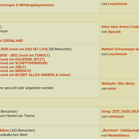
von
Leuchtturm
chtungen & Mitfahrgelegenheiten
)
Infos über Anton Corbij
meyer
von
Squonk
bel GRÖNLAND
- 2026 (rund um DAS IST LOS)
(58 Betrachter)
Herbert Grönemeyer wi
von
Leuchtturm
 2018 - 2021 (rund um TUMULT)
7 (rund um DAUERND JETZT)
3 (rund um SCHIFFSVERKEHR)
 (rund um ZWLF)
5 (rund um MENSCH)
1 (rund um BLEIBT ALLES ANDERS & früher)
Verkaufe: Alte Shirts
er gesucht oder angeboten werden
von
vinto
 Betrachter)
Song: ZEIT, DASS SICH
von Herbert ein Thema
von
carissayi1
Alben
(183 Betrachter)
„Bochum“ Jubiläums
musikalisches Werk
von
Maximilianus