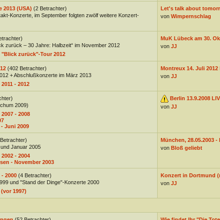
e 2013 (USA)
(2 Betrachter)
Let's talk about tomorr
akt-Konzerte, im September folgten zwölf weitere Konzert-
von
Wimpernschlag
etrachter)
MuK Lübeck am 30. Okt
ck zurück – 30 Jahre: Halbzeit“ im November 2012
von
JJ
 "Blick zurück"-Tour 2012
012
(402 Betrachter)
Montreux 14. Juli 2012 
2012 + Abschlußkonzerte im März 2013
von
JJ
 2011 - 2012
chter)
Berlin 13.9.2008 LI
ochum 2009)
von
JJ
 2007 - 2008
07
- Juni 2009
 Betrachter)
München, 28.05.2003 - D
 und Januar 2005
von
Bloß geliebt
 2002 - 2004
usen - November 2003
 - 2000
(4 Betrachter)
Konzert in Dortmund (
 1999 und "Stand der Dinge"-Konzerte 2000
von
JJ
 (vor 1997)
ungen
(52 Betrachter)
Wie findet Ihr "Die Tote