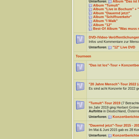
Unterforen
:
Album "Das ist 
Album "Tumult"
Album "Live in Bochum" + "
Album "Dauernd jetzt"
Album "Schiffsverkehr"
Album "I Walk"
Album "12"
Best-Of Album "Was muss 
DVD-/Video-Veröffentlichunge
Infos und Kommentare zur Mensc
Unterforen
:
"12" Live DVD
Tourneen
"Das ist los"-Tour + Konzertber
"20 Jahre Mensch"-Tour 2022 (
Es sind acht Konzerte für 2022 ge
"Tumult"-Tour 2019
(7 Betracht
Im Jahr 2019 ging Herbert Gröne
Auftritte
in Deutschland, Österre
Unterforen
:
Konzertberichte
"Dauernd jetzt"-Tour 2015 - 20
Im Mai & Juni 2015 gab es 28 Ko
Unterforen
:
Konzertberichte