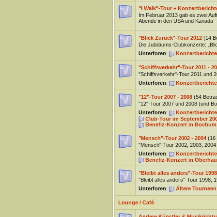
"I Walk"-Tour + Konzertbericht
Im Februar 2013 gab es zwei Auft
Abende in den USA und Kanada
"Blick Zurück"-Tour 2012
(14 B
Die Jubiläums-Clubkonzerte: „Bli
Unterforen
:
Konzertberichte
"Schiffsverkehr"-Tour 2011 - 2
"Schiffsverkehr"-Tour 2011 und 
Unterforen
:
Konzertberichte
"12"-Tour 2007 - 2008
(54 Betra
"12"-Tour 2007 und 2008 (und B
Unterforen
:
Konzertberichte
Club-Tour im September 20
Benefiz-Konzert in Bochum 
"Mensch"-Tour 2002 - 2004
(16
"Mensch"-Tour 2002, 2003, 2004
Unterforen
:
Konzertberichte
Benefiz-Konzert in Oberha
"Bleibt alles anders"-Tour 1998
"Bleibt alles anders"-Tour 1998,
Unterforen
:
Ältere Tourneen
Lounge / Café
Andere Künstler & Musikricht