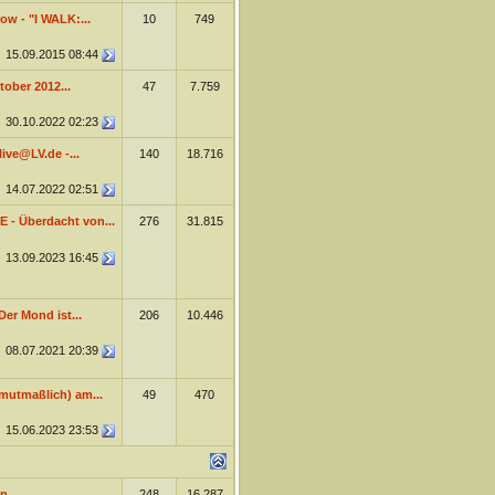
ow - "I WALK:...
10
749
15.09.2015
08:44
ober 2012...
47
7.759
30.10.2022
02:23
live@LV.de -...
140
18.716
14.07.2022
02:51
VE - Überdacht von...
276
31.815
13.09.2023
16:45
er Mond ist...
206
10.446
08.07.2021
20:39
mutmaßlich) am...
49
470
15.06.2023
23:53
n...
248
16.287