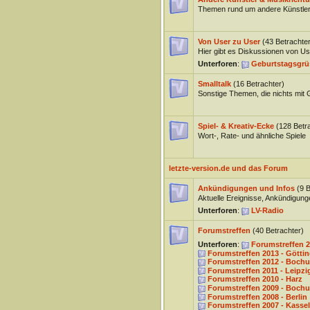
Themen rund um andere Künstler
Von User zu User
(43 Betrachter
Hier gibt es Diskussionen von Us
Unterforen
:
Geburtstagsgrü
Smalltalk
(16 Betrachter)
Sonstige Themen, die nichts mit
Spiel- & Kreativ-Ecke
(128 Betr
Wort-, Rate- und ähnliche Spiele
letzte-version.de und das Forum
Ankündigungen und Infos
(9 B
Aktuelle Ereignisse, Ankündigun
Unterforen
:
LV-Radio
Forumstreffen
(40 Betrachter)
Unterforen
:
Forumstreffen 2
Forumstreffen 2013 - Götti
Forumstreffen 2012 - Boch
Forumstreffen 2011 - Leipzi
Forumstreffen 2010 - Harz
Forumstreffen 2009 - Boch
Forumstreffen 2008 - Berlin
Forumstreffen 2007 - Kassel