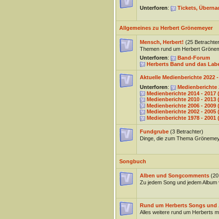
Unterforen
:
Tickets, Überna
Allgemeines zu Herbert Grönemeyer
Mensch, Herbert!
(25 Betrachter
Themen rund um Herbert Gröne
Unterforen
:
Band-Forum
Herberts Band und das La
Aktuelle Medienberichte 2022 
Unterforen
:
Medienberichte
Medienberichte 2014 - 201
Medienberichte 2010 - 201
Medienberichte 2006 - 2009
Medienberichte 2002 - 200
Medienberichte 1978 - 200
Fundgrube
(3 Betrachter)
Dinge, die zum Thema Grönemey
Songbuch
Alben und Songcomments
(20
Zu jedem Song und jedem Album 
Rund um Herberts Songs und 
Alles weitere rund um Herberts 