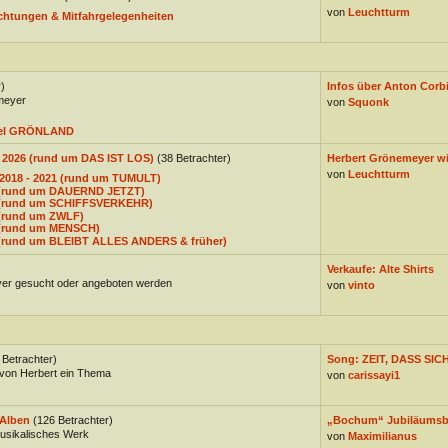
von
Leuchtturm
chtungen & Mitfahrgelegenheiten
)
Infos über Anton Corbij
meyer
von
Squonk
bel GRÖNLAND
- 2026 (rund um DAS IST LOS)
(38 Betrachter)
Herbert Grönemeyer wi
von
Leuchtturm
 2018 - 2021 (rund um TUMULT)
7 (rund um DAUERND JETZT)
3 (rund um SCHIFFSVERKEHR)
 (rund um ZWLF)
5 (rund um MENSCH)
1 (rund um BLEIBT ALLES ANDERS & früher)
Verkaufe: Alte Shirts
er gesucht oder angeboten werden
von
vinto
 Betrachter)
Song: ZEIT, DASS SICH
von Herbert ein Thema
von
carissayi1
Alben
(126 Betrachter)
„Bochum“ Jubiläums
musikalisches Werk
von
Maximilianus