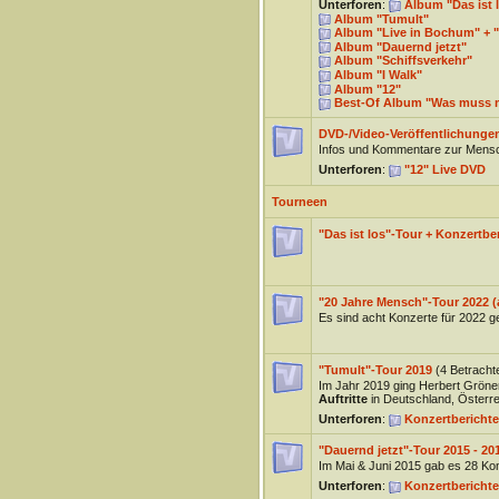
Unterforen
:
Album "Das ist 
Album "Tumult"
Album "Live in Bochum" + "
Album "Dauernd jetzt"
Album "Schiffsverkehr"
Album "I Walk"
Album "12"
Best-Of Album "Was muss 
DVD-/Video-Veröffentlichunge
Infos und Kommentare zur Mensc
Unterforen
:
"12" Live DVD
Tourneen
"Das ist los"-Tour + Konzertber
"20 Jahre Mensch"-Tour 2022 (
Es sind acht Konzerte für 2022 ge
"Tumult"-Tour 2019
(4 Betracht
Im Jahr 2019 ging Herbert Gröne
Auftritte
in Deutschland, Österre
Unterforen
:
Konzertberichte
"Dauernd jetzt"-Tour 2015 - 20
Im Mai & Juni 2015 gab es 28 Ko
Unterforen
:
Konzertberichte