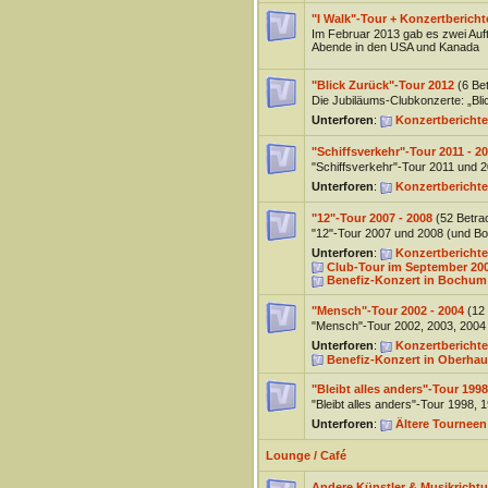
"I Walk"-Tour + Konzertbericht
Im Februar 2013 gab es zwei Auft
Abende in den USA und Kanada
"Blick Zurück"-Tour 2012
(6 Be
Die Jubiläums-Clubkonzerte: „Bli
Unterforen
:
Konzertberichte
"Schiffsverkehr"-Tour 2011 - 2
"Schiffsverkehr"-Tour 2011 und 
Unterforen
:
Konzertberichte
"12"-Tour 2007 - 2008
(52 Betra
"12"-Tour 2007 und 2008 (und B
Unterforen
:
Konzertberichte
Club-Tour im September 20
Benefiz-Konzert in Bochum 
"Mensch"-Tour 2002 - 2004
(12
"Mensch"-Tour 2002, 2003, 2004
Unterforen
:
Konzertberichte
Benefiz-Konzert in Oberha
"Bleibt alles anders"-Tour 1998
"Bleibt alles anders"-Tour 1998,
Unterforen
:
Ältere Tourneen
Lounge / Café
Andere Künstler & Musikricht