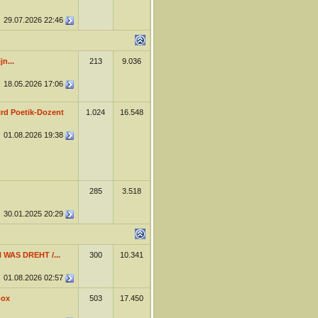
29.07.2026
22:46
n...
213
9.036
18.05.2026
17:06
rd Poetik-Dozent
1.024
16.548
01.08.2026
19:38
285
3.518
30.01.2025
20:29
 WAS DREHT /...
300
10.341
01.08.2026
02:57
box
503
17.450