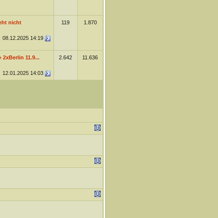
eht nicht
119
1.870
08.12.2025
14:19
 2xBerlin 11.9...
2.642
11.636
12.01.2025
14:03