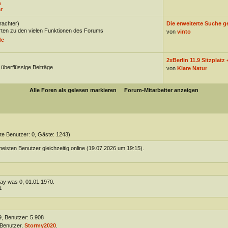
n
r
rachter)
Die erweiterte Suche g
ten zu den vielen Funktionen des Forums
von
vinto
de
2xBerlin 11.9 Sitzplatz +
 überflüssige Beiträge
von
Klare Natur
Alle Foren als gelesen markieren
Forum-Mitarbeiter anzeigen
rte Benutzer: 0, Gäste: 1243)
eisten Benutzer gleichzeitig online (19.07.2026 um 19:15).
day was 0, 01.01.1970.
.
, Benutzer: 5.908
Benutzer,
Stormy2020
.