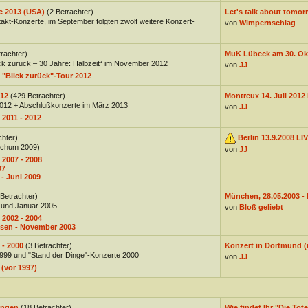
e 2013 (USA)
(2 Betrachter)
Let's talk about tomorr
akt-Konzerte, im September folgten zwölf weitere Konzert-
von
Wimpernschlag
trachter)
MuK Lübeck am 30. Okt
ck zurück – 30 Jahre: Halbzeit“ im November 2012
von
JJ
 "Blick zurück"-Tour 2012
012
(429 Betrachter)
Montreux 14. Juli 2012 
2012 + Abschlußkonzerte im März 2013
von
JJ
 2011 - 2012
chter)
Berlin 13.9.2008 LI
ochum 2009)
von
JJ
 2007 - 2008
07
- Juni 2009
 Betrachter)
München, 28.05.2003 - D
 und Januar 2005
von
Bloß geliebt
 2002 - 2004
usen - November 2003
 - 2000
(3 Betrachter)
Konzert in Dortmund (
 1999 und "Stand der Dinge"-Konzerte 2000
von
JJ
 (vor 1997)
ungen
(18 Betrachter)
Wie findet Ihr "Die Tote