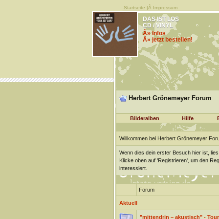
Startseite
|Â
Impressum
DAS IST LOS
CD / VINYL
Â» Infos
Â» jetzt bestellen!
Herbert Grönemeyer Forum
Bilderalben
Hilfe
Willkommen bei Herbert Grönemeyer For
Wenn dies dein erster Besuch hier ist, lies
Klicke oben auf 'Registrieren', um den Re
interessiert.
Forum
Aktuell
"mittendrin – akustisch" - Tour