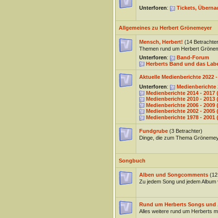
Unterforen
:
Tickets, Überna
Allgemeines zu Herbert Grönemeyer
Mensch, Herbert!
(14 Betrachter
Themen rund um Herbert Gröne
Unterforen
:
Band-Forum
Herberts Band und das La
Aktuelle Medienberichte 2022 
Unterforen
:
Medienberichte
Medienberichte 2014 - 201
Medienberichte 2010 - 201
Medienberichte 2006 - 2009
Medienberichte 2002 - 200
Medienberichte 1978 - 200
Fundgrube
(3 Betrachter)
Dinge, die zum Thema Grönemey
Songbuch
Alben und Songcomments
(12
Zu jedem Song und jedem Album 
Rund um Herberts Songs und 
Alles weitere rund um Herberts 