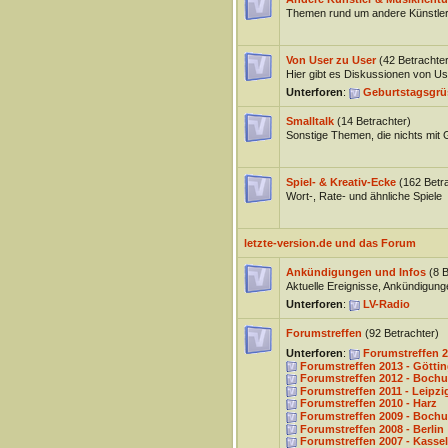
Themen rund um andere Künstler
Von User zu User
(42 Betrachter
Hier gibt es Diskussionen von Us
Unterforen
:
Geburtstagsgrü
Smalltalk
(14 Betrachter)
Sonstige Themen, die nichts mit
Spiel- & Kreativ-Ecke
(162 Betr
Wort-, Rate- und ähnliche Spiele
letzte-version.de und das Forum
Ankündigungen und Infos
(8 B
Aktuelle Ereignisse, Ankündigun
Unterforen
:
LV-Radio
Forumstreffen
(92 Betrachter)
Unterforen
:
Forumstreffen 2
Forumstreffen 2013 - Götti
Forumstreffen 2012 - Boch
Forumstreffen 2011 - Leipzi
Forumstreffen 2010 - Harz
Forumstreffen 2009 - Boch
Forumstreffen 2008 - Berlin
Forumstreffen 2007 - Kassel