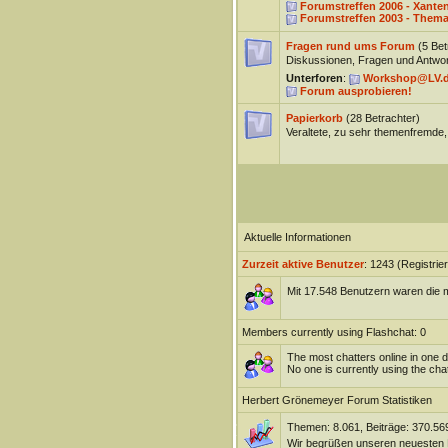
Forumstreffen 2006 - Xante
Forumstreffen 2003 - Thema
Fragen rund ums Forum
(5 Bet
Diskussionen, Fragen und Antwor
Unterforen
:
Workshop@LV.
Forum ausprobieren!
Papierkorb
(28 Betrachter)
Veraltete, zu sehr themenfremde,
Aktuelle Informationen
Zurzeit aktive Benutzer
: 1243 (Registrie
Mit 17.548 Benutzern waren die m
Members currently using Flashchat: 0
The most chatters online in one 
No one is currently using the chat
Herbert Grönemeyer Forum Statistiken
Themen: 8.061, Beiträge: 370.569
Wir begrüßen unseren neuesten 