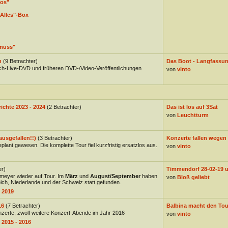
los"
Alles"-Box
muss"
n
(9 Betrachter)
Das Boot - Langfassung
h-Live-DVD und früheren DVD-/Video-Veröffentlichungen
von
vinto
ichte 2023 - 2024
(2 Betrachter)
Das ist los auf 3Sat
von
Leuchtturm
ausgefallen!!)
(3 Betrachter)
Konzerte fallen wegen
plant gewesen. Die komplette Tour fiel kurzfristig ersatzlos aus.
von
vinto
er)
Timmendorf 28-02-19 un
meyer wieder auf Tour. Im
März
und
August/September
haben
von
Bloß geliebt
ich, Niederlande und der Schweiz statt gefunden.
 2019
16
(7 Betrachter)
Balbina macht den Tou
nzerte, zwölf weitere Konzert-Abende im Jahr 2016
von
vinto
 2015 - 2016