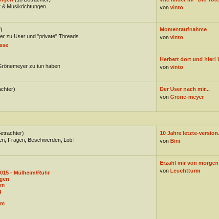
 & Musikrichtungen
von
vinto
)
Momentaufnahme
er zu User und "private" Threads
von
vinto
sse
Herbert dort und hier! 
 Grönemeyer zu tun haben
von
vinto
achter)
Der User nach mir...
von
Gröne-meyer
etrachter)
10 Jahre letzte-version
gen, Fragen, Beschwerden, Lob!
von
Bini
Erzähl mir von morgen: 
von
Leuchtturm
015 - Mülheim/Ruhr
ngen
um
g
um