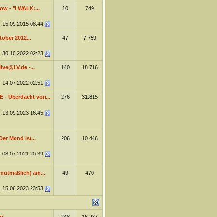
ow - "I WALK:...
10
749
15.09.2015
08:44
ober 2012...
47
7.759
30.10.2022
02:23
live@LV.de -...
140
18.716
14.07.2022
02:51
VE - Überdacht von...
276
31.815
13.09.2023
16:45
er Mond ist...
206
10.446
08.07.2021
20:39
mutmaßlich) am...
49
470
15.06.2023
23:53
n...
248
16.287