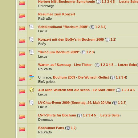
Herbert hilft Bochumer Symphonie
(
1
2
3
4
5
...
Letzte Seit
Unterwegs
Resümee zum Konzert
RaBraBo
Schlüsselband "Bochum 2009"
(
1
2
3
4
)
Luxus
Konzert mit den BoSy's in Bochum 2009
(
1
2
)
BoSy
"Rund um Bochum 2009"
(
1
2
3
)
Luxus
Warten auf Samstag - Live Ticker -
(
1
2
3
4
5
...
Letzte Seite
RaBraBo
Umfrage:
Bochum 2009 - Die Wunsch-Setlist
(
1
2
3
4
)
Bloß geliebt
Auf allen Würfeln fällt die sechs - LV-Shirt 2009!
(
1
2
3
4
5
..
Luxus
LV-Chat-Event 2009 (Sonntag, 24. Mai) 20 Uhr
(
1
2
3
)
Luxus
LV-T-Shirts für Bochum
(
1
2
3
4
5
...
Letzte Seite
)
Dinemaus
Bochumer Fans
(
1
2
)
RaBraBo