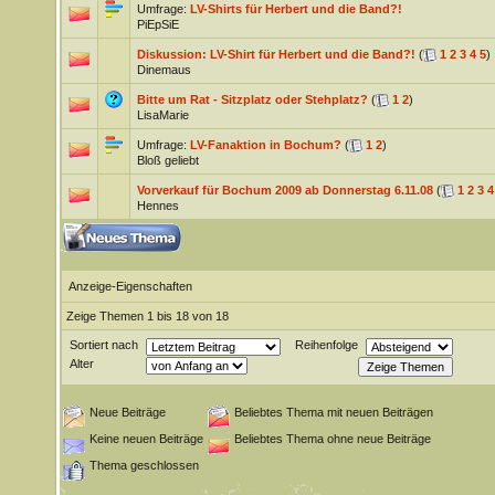
Umfrage:
LV-Shirts für Herbert und die Band?!
PiEpSiE
Diskussion: LV-Shirt für Herbert und die Band?!
(
1
2
3
4
5
)
Dinemaus
Bitte um Rat - Sitzplatz oder Stehplatz?
(
1
2
)
LisaMarie
Umfrage:
LV-Fanaktion in Bochum?
(
1
2
)
Bloß geliebt
Vorverkauf für Bochum 2009 ab Donnerstag 6.11.08
(
1
2
3
4
Hennes
Anzeige-Eigenschaften
Zeige Themen 1 bis 18 von 18
Sortiert nach
Reihenfolge
Alter
Neue Beiträge
Beliebtes Thema mit neuen Beiträgen
Keine neuen Beiträge
Beliebtes Thema ohne neue Beiträge
Thema geschlossen