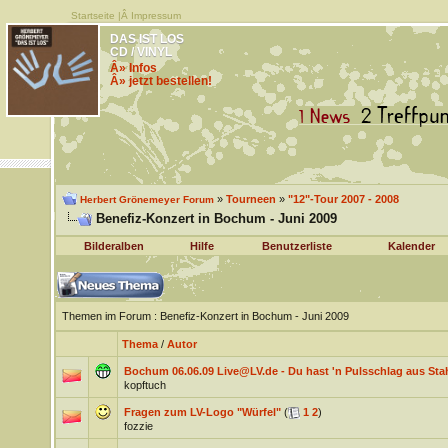
Startseite
|Â
Impressum
DAS IST LOS
CD / VINYL
Â» Infos
Â» jetzt bestellen!
»
Tourneen
»
"12"-Tour 2007 - 2008
Herbert Grönemeyer Forum
Benefiz-Konzert in Bochum - Juni 2009
Bilderalben
Hilfe
Benutzerliste
Kalender
Themen im Forum
: Benefiz-Konzert in Bochum - Juni 2009
Thema
/
Autor
Bochum 06.06.09 Live@LV.de - Du hast 'n Pulsschlag aus Stah
kopftuch
Fragen zum LV-Logo "Würfel"
(
1
2
)
fozzie