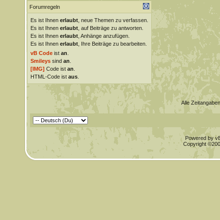
Forumregeln
Es ist Ihnen
erlaubt
, neue Themen zu verfassen.
Es ist Ihnen
erlaubt
, auf Beiträge zu antworten.
Es ist Ihnen
erlaubt
, Anhänge anzufügen.
Es ist Ihnen
erlaubt
, Ihre Beiträge zu bearbeiten.
vB Code
ist
an
.
Smileys
sind
an
.
[IMG]
Code ist
an
.
HTML-Code ist
aus
.
Alle Zeitangaben
Powered by vBu
Copyright ©2000