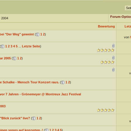
Sei
Forum-Optio
- 2004
Bewertung
Letz
 bei "Der Weg" geweint
(
1
2
)
von
(
1
2
3
4
5
...
Letzte Seite
)
ar 2005
(
1
2
)
e Schalke - Mensch Tour Konzert raus.
(
1
2
)
vor 7 Jahren - Grönemeyer @ Montreux Jazz Festival
2003
Blick zurück" live?
(
1
2
)
inen songs auf konzerten..!
(
1
2
3
4
5
)