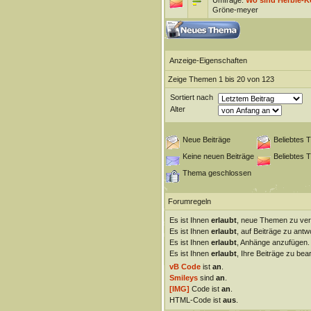
Umfrage:
Wo sind Herbie-K
Gröne-meyer
Anzeige-Eigenschaften
Zeige Themen 1 bis 20 von 123
Sortiert nach
Alter
Neue Beiträge
Beliebtes 
Keine neuen Beiträge
Beliebtes 
Thema geschlossen
Forumregeln
Es ist Ihnen
erlaubt
, neue Themen zu ver
Es ist Ihnen
erlaubt
, auf Beiträge zu antw
Es ist Ihnen
erlaubt
, Anhänge anzufügen.
Es ist Ihnen
erlaubt
, Ihre Beiträge zu bear
vB Code
ist
an
.
Smileys
sind
an
.
[IMG]
Code ist
an
.
HTML-Code ist
aus
.