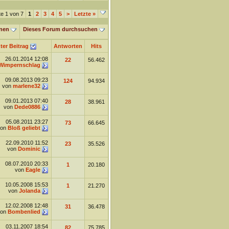
te 1 von 7
1
2
3
4
5
>
Letzte
»
nen
Dieses Forum durchsuchen
ter Beitrag
Antworten
Hits
26.01.2014
12:08
22
56.462
Wimpernschlag
09.08.2013
09:23
124
94.934
von
marlene32
09.01.2013
07:40
28
38.961
von
Dede0886
05.08.2011
23:27
73
66.645
von
Bloß geliebt
22.09.2010
11:52
23
35.526
von
Dominic
08.07.2010
20:33
1
20.180
von
Eagle
10.05.2008
15:53
1
21.270
von
Jolanda
12.02.2008
12:48
31
36.478
von
Bombenlied
03.11.2007
18:54
82
75.785