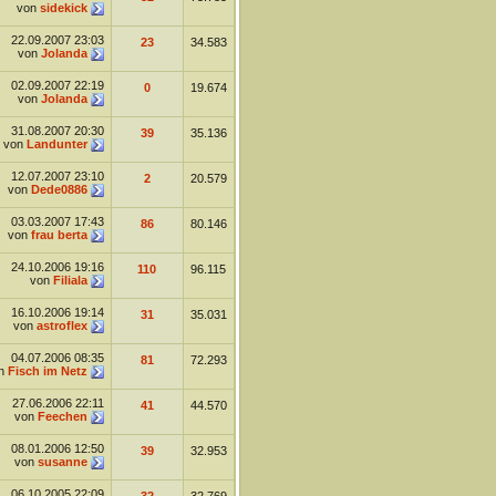
von
sidekick
22.09.2007
23:03
23
34.583
von
Jolanda
02.09.2007
22:19
0
19.674
von
Jolanda
31.08.2007
20:30
39
35.136
von
Landunter
12.07.2007
23:10
2
20.579
von
Dede0886
03.03.2007
17:43
86
80.146
von
frau berta
24.10.2006
19:16
110
96.115
von
Filiala
16.10.2006
19:14
31
35.031
von
astroflex
04.07.2006
08:35
81
72.293
n
Fisch im Netz
27.06.2006
22:11
41
44.570
von
Feechen
08.01.2006
12:50
39
32.953
von
susanne
06.10.2005
22:09