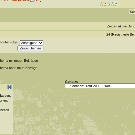
onzerte am besten
(
1
2
)
Sei
Zurzeit aktive Benu
24 (Registrierte Be
Reihenfolge
Thema mit neuen Beiträgen
Thema ohne neue Beiträge
Gehe zu
fassen.
orten.
beiten.