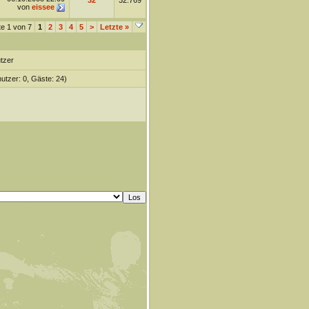
32
32.769
von
eissee
te 1 von 7
1
2
3
4
5
>
Letzte
»
tzer
nutzer: 0, Gäste: 24)