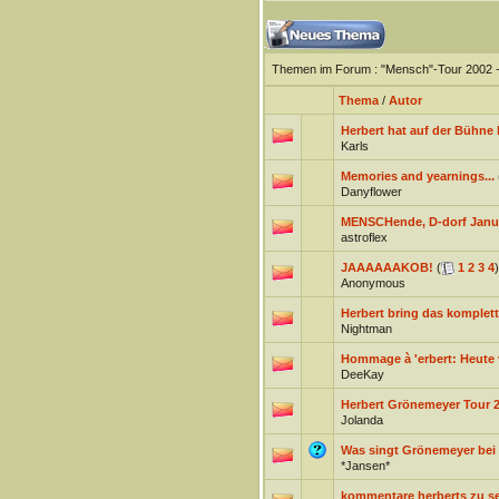
Themen im Forum
: "Mensch"-Tour 2002 
Thema
/
Autor
Herbert hat auf der Bühne
Karls
Memories and yearnings...
Danyflower
MENSCHende, D-dorf Janu
astroflex
JAAAAAAKOB!
(
1
2
3
4
)
Anonymous
Herbert bring das komplett
Nightman
Hommage à 'erbert: Heute 
DeeKay
Herbert Grönemeyer Tour 
Jolanda
Was singt Grönemeyer bei "
*Jansen*
kommentare herberts zu se