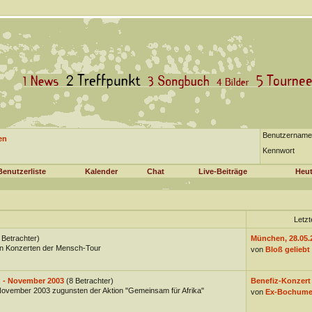
Benutzername
en
Kennwort
Benutzerliste
Kalender
Chat
Live-Beiträge
Heut
Letzt
 Betrachter)
München, 28.05.2
en Konzerten der Mensch-Tour
von
Bloß geliebt
 - November 2003
(8 Betrachter)
Benefiz-Konzert a
vember 2003 zugunsten der Aktion "Gemeinsam für Afrika"
von
Ex-Bochume