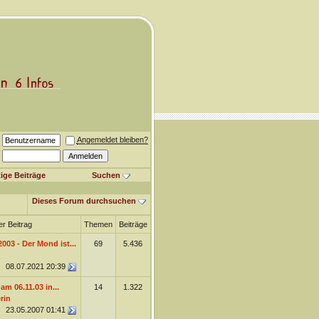
Angemeldet bleiben?
ige Beiträge
Suchen
Dieses Forum durchsuchen
er Beitrag
Themen
Beiträge
003 - Der Mond ist...
69
5.436
08.07.2021
20:39
m 06.11.03 in...
14
1.322
rin
23.05.2007
01:41