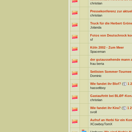
christian
Pressekonferenz zur aktuel
christian
Truck für die Herbert Grön
Jolanda
Fotos von Deutschrock k
sf
Köln 2002 - Zum Meer
Spaceman
der gutaussehende mann an
frau berta
Setlisten Sommer-Tournee
Dominic
Wie fandet ihr Blof?
(
1
2
hasseltboy
Gastauftritt bei BLØF-Konz
christian
Wie fandet ihr Kira?
(
1
2
svoll
Aufruf an Herbi für ein Konz
XCowboyTomX