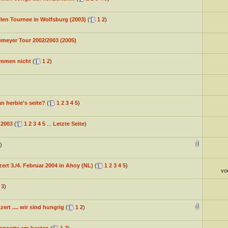
len Tournee in Wolfsburg (2003)
(
1
2
)
emeyer Tour 2002/2003 (2005)
ommen nicht
(
1
2
)
 herbie's seite?
(
1
2
3
4
5
)
 2003
(
1
2
3
4
5
...
Letzte Seite
)
)
ert 3./4. Februar 2004 in Ahoy (NL)
(
1
2
3
4
5
)
vo
3
)
ert .... wir sind hungrig
(
1
2
)