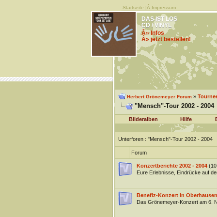
Startseite
|Â
Impressum
DAS IST LOS
CD / VINYL
Â» Infos
Â» jetzt bestellen!
»
Tourne
Herbert Grönemeyer Forum
"Mensch"-Tour 2002 - 2004
Bilderalben
Hilfe
Unterforen
: "Mensch"-Tour 2002 - 2004
Forum
Konzertberichte 2002 - 2004
(10
Eure Erlebnisse, Eindrücke auf d
Benefiz-Konzert in Oberhausen
Das Grönemeyer-Konzert am 6. No