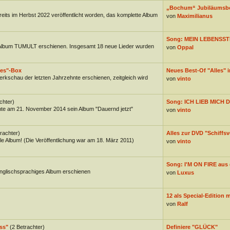
„Bochum“ Jubiläumsb
reits im Herbst 2022 veröffentlicht worden, das komplette Album
von
Maximilianus
Song: MEIN LEBENSST
Album TUMULT erschienen. Insgesamt 18 neue Lieder wurden
von
Oppal
les"-Box
Neues Best-Of "Alles" in
erkschau der letzten Jahrzehnte erschienen, zeitgleich wird
von
vinto
chter)
Song: ICH LIEB MICH D
hte am 21. November 2014 sein Album "Dauernd jetzt"
von
vinto
rachter)
Alles zur DVD "Schiffsv
e Album! (Die Veröffentlichung war am 18. März 2011)
von
vinto
Song: I'M ON FIRE aus 
englischsprachiges Album erschienen
von
Luxus
12 als Special-Edition mi
von
Ralf
ss"
(2 Betrachter)
Definiere "GLÜCK"