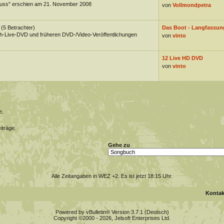
uss" erschien am 21. November 2008
von
Vollmondpetra
(5 Betrachter)
Das Boot - Langfassung
-Live-DVD und früheren DVD-/Video-Veröffentlichungen
von
vinto
12 Live HD DVD
von
vinto
e.
iträge.
Gehe zu
Alle Zeitangaben in WEZ +2. Es ist jetzt
18:15
Uhr.
Kontak
Powered by vBulletin® Version 3.7.1 (Deutsch)
Copyright ©2000 - 2026, Jelsoft Enterprises Ltd.