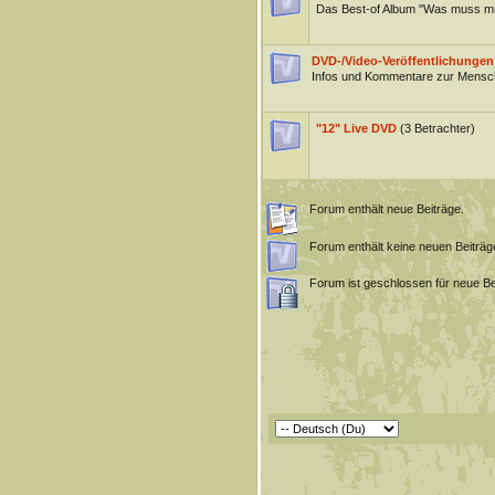
Das Best-of Album "Was muss m
DVD-/Video-Veröffentlichungen
Infos und Kommentare zur Mensch
"12" Live DVD
(3 Betrachter)
Forum enthält neue Beiträge.
Forum enthält keine neuen Beiträg
Forum ist geschlossen für neue Be