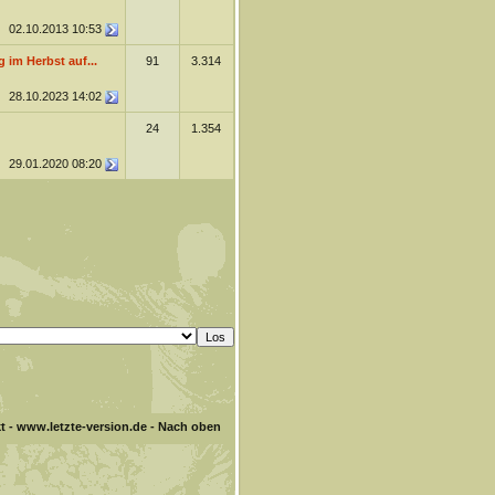
02.10.2013
10:53
 im Herbst auf...
91
3.314
28.10.2023
14:02
24
1.354
29.01.2020
08:20
t
-
www.letzte-version.de
-
Nach oben