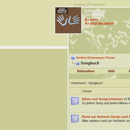
Startseite
|Â
Impressum
DAS IST LOS
CD / VINYL
Â» Infos
Â» jetzt bestellen!
Herbert Grönemeyer Forum
Songbuch
Bilderalben
Hilfe
Unterforen
: Songbuch
Forum
Alben und Songcomments
(9 B
Zu jedem Song und jedem Album v
Rund um Herberts Songs und 
Alles weitere rund um Herberts m