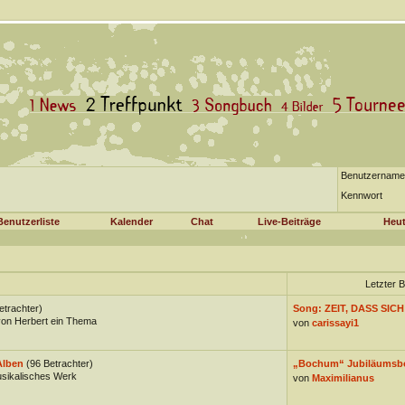
Benutzername
Kennwort
Benutzerliste
Kalender
Chat
Live-Beiträge
Heut
Letzter B
etrachter)
Song: ZEIT, DASS SICH
on Herbert ein Thema
von
carissayi1
Alben
(96 Betrachter)
„Bochum“ Jubiläumsb
usikalisches Werk
von
Maximilianus