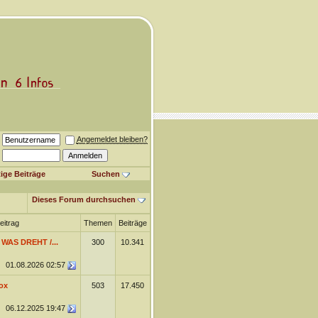
Angemeldet bleiben?
ige Beiträge
Suchen
Dieses Forum durchsuchen
eitrag
Themen
Beiträge
 WAS DREHT /...
300
10.341
01.08.2026
02:57
ox
503
17.450
06.12.2025
19:47