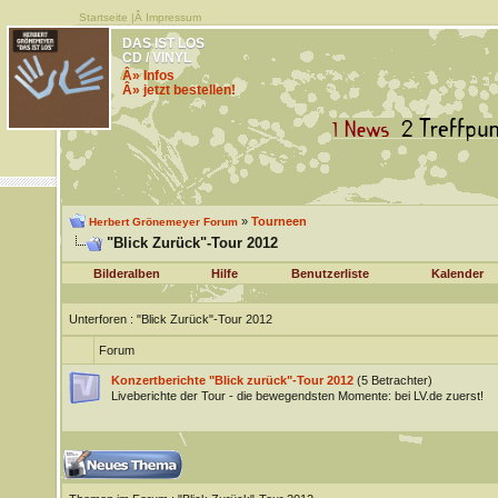
Startseite
|Â
Impressum
DAS IST LOS
CD / VINYL
Â» Infos
Â» jetzt bestellen!
»
Tourneen
Herbert Grönemeyer Forum
"Blick Zurück"-Tour 2012
Bilderalben
Hilfe
Benutzerliste
Kalender
Unterforen
: "Blick Zurück"-Tour 2012
Forum
Konzertberichte "Blick zurück"-Tour 2012
(5 Betrachter)
Liveberichte der Tour - die bewegendsten Momente: bei LV.de zuerst!