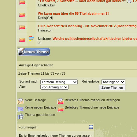
"1 Konzert, 7 Konzerte ... oder doch lieber gar keins?!"
(
1
2
Chefkritiker
Wo kann man über die 55 Titel abstimmen?!
Doris(CH)
Club-Konzert Neu Isenburg - 08. November 2012 (Donnerstag
Haasetor
Umfrage:
Welche politischen/gesellschaftskritischen Lieder 
JJ
Anzeige-Eigenschaften
Zeige Themen 21 bis 33 von 33
Sortiert nach
Reihenfolge
Alter
Neue Beiträge
Beliebtes Thema mit neuen Beiträgen
Keine neuen Beiträge
Beliebtes Thema ohne neue Beiträge
Thema geschlossen
Forumregeln
Es ist Ihnen
erlaubt
, neue Themen zu verfassen.