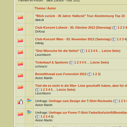
Themen im Forum
: "Blick Zurück"-Tour 2012
Thema
/
Autor
"Blick zurück - 30 Jahre: Halbzeit" Tour Abstimmung Top 10
diekoli
Club-Konzert Lübeck - 30. Oktober 2012 (Dienstag)
(
1
2
3
4
DrKnut
Club-Konzert Wien - 03. November 2012 (Samstag)
(
1
2
3
4
Infinity
"Drei Wünsche für die Setlist"
(
1
2
3
4
5
...
Letzte Seite
)
Leuchtturm
Ticketkauf & Spielorte
(
1
2
3
4
5
...
Letzte Seite
)
schnurzi
Bestellthread zum Forenshirt 2012
(
1
2
3
)
Aston Martin
Titel die es nicht in die 55er- Liste geschafft haben, aber 
(
1
2
3
4
5
...
Letzte Seite
)
Leuchtturm
Umfrage:
Umfrage zum Design der T-Shirt Rückseite
(
1
2
3
Aston Martin
Umfrage:
Umfrage zur Foren-T-Shirt Farbe/Aufschrift/Bestella
(
1
2
3
4
5
)
Aston Martin