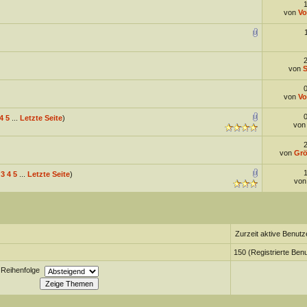
von
Vo
von
von
Vo
4
5
...
Letzte Seite
)
vo
von
Grö
3
4
5
...
Letzte Seite
)
vo
Zurzeit aktive Benutz
150 (Registrierte Benu
Reihenfolge