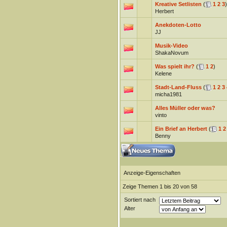
Kreative Setlisten
(
1
2
3
)
Herbert
Anekdoten-Lotto
JJ
Musik-Video
ShakaNovum
Was spielt ihr?
(
1
2
)
Kelene
Stadt-Land-Fluss
(
1
2
3
micha1981
Alles Müller oder was?
vinto
Ein Brief an Herbert
(
1
2
Benny
Anzeige-Eigenschaften
Zeige Themen 1 bis 20 von 58
Sortiert nach
Alter