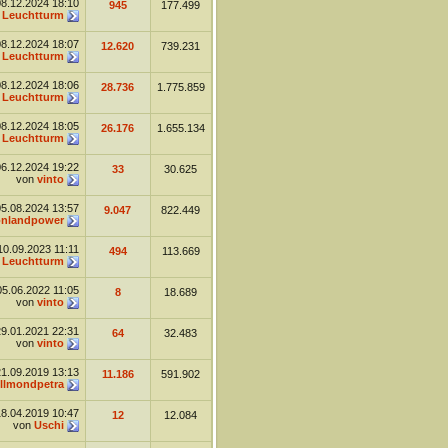
08.12.2024
18:10
945
177.499
n
Leuchtturm
08.12.2024
18:07
12.620
739.231
n
Leuchtturm
08.12.2024
18:06
28.736
1.775.859
n
Leuchtturm
08.12.2024
18:05
26.176
1.655.134
n
Leuchtturm
06.12.2024
19:22
33
30.625
von
vinto
05.08.2024
13:57
9.047
822.449
nlandpower
10.09.2023
11:11
494
113.669
n
Leuchtturm
05.06.2022
11:05
8
18.689
von
vinto
29.01.2021
22:31
64
32.483
von
vinto
21.09.2019
13:13
11.186
591.902
llmondpetra
18.04.2019
10:47
12
12.084
von
Uschi