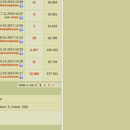
13.03.2019
13:09
41
36.563
llmondpetra
17.11.2018
16:47
6
10.561
von
vinto
24.03.2017
12:00
1
10.643
ShakaNovum
08.01.2017
12:14
28
26.789
llmondpetra
02.10.2014
10:33
6.467
445.422
n
grenzwertig
29.12.2013
13:28
11
15.744
nlandpower
12.03.2013
01:17
10.386
577.421
n
Leuchtturm
Seite 1 von 3
1
2
3
>
er
tzer: 0, Gäste: 150)