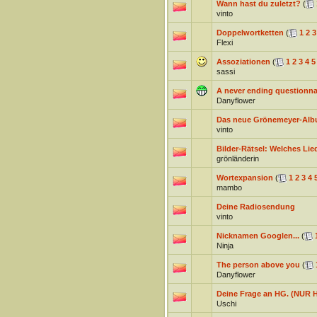
Wann hast du zuletzt?
(
vinto
Doppelwortketten
(
1
2
3
Flexi
Assoziationen
(
1
2
3
4
5
sassi
A never ending questionnai
Danyflower
Das neue Grönemeyer-Album
vinto
Bilder-Rätsel: Welches Lied
grönländerin
Wortexpansion
(
1
2
3
4
mambo
Deine Radiosendung
vinto
Nicknamen Googlen...
(
Ninja
The person above you
(
Danyflower
Deine Frage an HG. (NUR 
Uschi