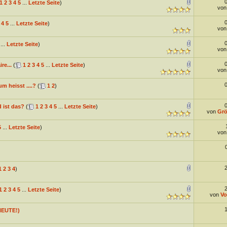
1
2
3
4
5
...
Letzte Seite
)
vo
4
5
...
Letzte Seite
)
vo
...
Letzte Seite
)
vo
re...
(
1
2
3
4
5
...
Letzte Seite
)
vo
 heisst ....?
(
1
2
)
 ist das?
(
1
2
3
4
5
...
Letzte Seite
)
von
Grö
5
...
Letzte Seite
)
vo
1
2
3
4
)
1
2
3
4
5
...
Letzte Seite
)
von
Vo
HEUTE!)