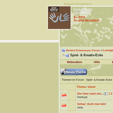
Startseite
|Â
Impressum
DAS IST LOS
CD / VINYL
Â» Infos
Â» jetzt bestellen!
»
Lounge 
Herbert Grönemeyer Forum
Spiel- & Kreativ-Ecke
Bilderalben
Hilfe
Themen im Forum
: Spiel- & Kreativ-Ecke
Thema
/
Autor
Der User nach mir...
(
1
2
Perlmutt
Schau' doch mal rein!
vinto