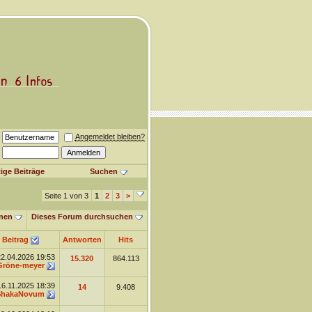
Angemeldet bleiben?
ige Beiträge
Suchen
Seite 1 von 3
1
2
3
>
nen
Dieses Forum durchsuchen
 Beitrag
Antworten
Hits
22.04.2026
19:53
15.320
864.113
Gröne-meyer
16.11.2025
18:39
14
9.408
ShakaNovum