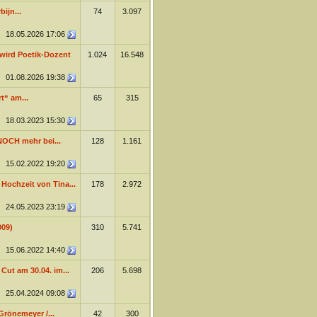
ijn...
74
3.097
18.05.2026
17:06
wird Poetik-Dozent
1.024
16.548
01.08.2026
19:38
t“ am...
65
315
18.03.2023
15:30
NOCH mehr bei...
128
1.161
15.02.2022
19:20
Hochzeit von Tina...
178
2.972
24.05.2023
23:19
009)
310
5.741
15.06.2022
14:40
 Cut am 30.04. im...
206
5.698
25.04.2024
09:08
Grönemeyer /...
42
300