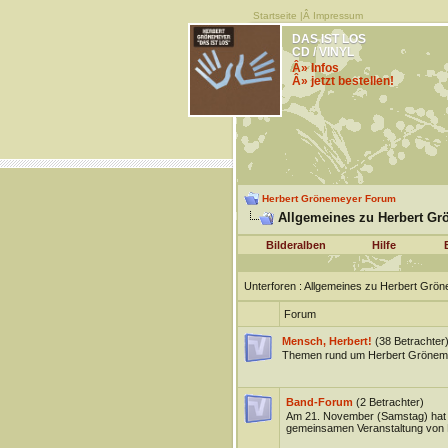
Startseite
|Â
Impressum
DAS IST LOS
CD / VINYL
Â» Infos
Â» jetzt bestellen!
Herbert Grönemeyer Forum
Allgemeines zu Herbert Gr
Bilderalben
Hilfe
Unterforen
: Allgemeines zu Herbert Grö
Forum
Mensch, Herbert!
(38 Betrachter
Themen rund um Herbert Grönem
Band-Forum
(2 Betrachter)
Am 21. November (Samstag) hat M
gemeinsamen Veranstaltung von 