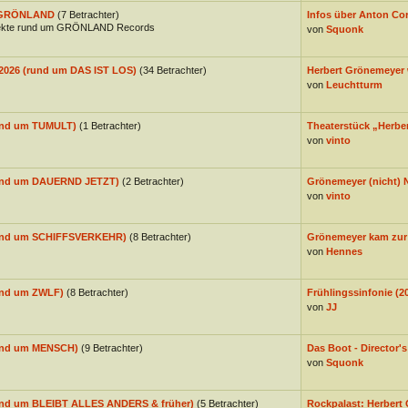
l GRÖNLAND
(7 Betrachter)
Infos über Anton Corb
ojekte rund um GRÖNLAND Records
von
Squonk
 2026 (rund um DAS IST LOS)
(34 Betrachter)
Herbert Grönemeyer 
von
Leuchtturm
rund um TUMULT)
(1 Betrachter)
Theaterstück „Herber
von
vinto
(rund um DAUERND JETZT)
(2 Betrachter)
Grönemeyer (nicht) 
von
vinto
(rund um SCHIFFSVERKEHR)
(8 Betrachter)
Grönemeyer kam zur 
von
Hennes
rund um ZWLF)
(8 Betrachter)
Frühlingssinfonie (2
von
JJ
rund um MENSCH)
(9 Betrachter)
Das Boot - Director's
von
Squonk
rund um BLEIBT ALLES ANDERS & früher)
(5 Betrachter)
Rockpalast: Herbert 