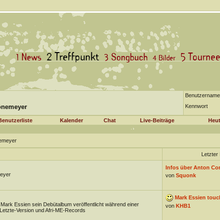
Benutzername
önemeyer
Kennwort
Benutzerliste
Kalender
Chat
Live-Beiträge
Heut
nemeyer
Letzter 
)
Infos über Anton Corb
eyer
von
Squonk
Mark Essien touch
ark Essien sein Debütalbum veröffentlicht während einer
von
KHB1
Letzte-Version und Afri-ME-Records