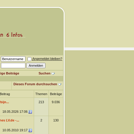
Angemeldet bleiben?
ige Beiträge
Suchen
Dieses Forum durchsuchen
Beitrag
Themen
Beiträge
ijn...
213
9.036
18.05.2026
17:06
es LV.de -...
2
130
10.05.2010
19:17