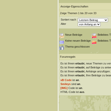
Anzeige-Eigenschaften
Zeige Themen 1 bis 20 von 33
Sortiert nach
Alter
Neue Beiträge
Beliebtes 
Keine neuen Beiträge
Beliebtes 
Thema geschlossen
Forumregeln
Es ist Ihnen
erlaubt
, neue Themen zu ver
Es ist Ihnen
erlaubt
, auf Beiträge zu antw
Es ist Ihnen
erlaubt
, Anhänge anzufügen.
Es ist Ihnen
erlaubt
, Ihre Beiträge zu bear
vB Code
ist
an
.
Smileys
sind
an
.
[IMG]
Code ist
an
.
HTML-Code ist
aus
.