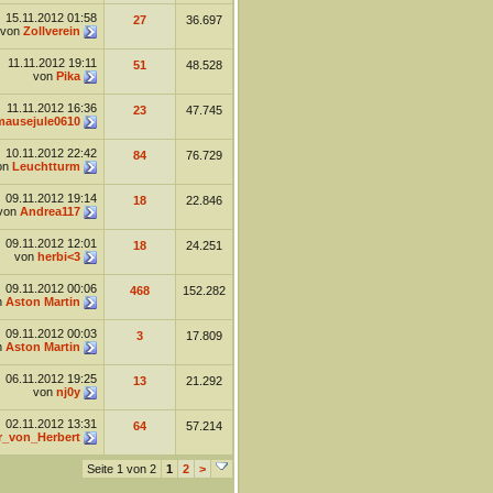
15.11.2012
01:58
27
36.697
von
Zollverein
11.11.2012
19:11
51
48.528
von
Pika
11.11.2012
16:36
23
47.745
mausejule0610
10.11.2012
22:42
84
76.729
on
Leuchtturm
09.11.2012
19:14
18
22.846
von
Andrea117
09.11.2012
12:01
18
24.251
von
herbi<3
09.11.2012
00:06
468
152.282
n
Aston Martin
09.11.2012
00:03
3
17.809
n
Aston Martin
06.11.2012
19:25
13
21.292
von
nj0y
02.11.2012
13:31
64
57.214
r_von_Herbert
Seite 1 von 2
1
2
>