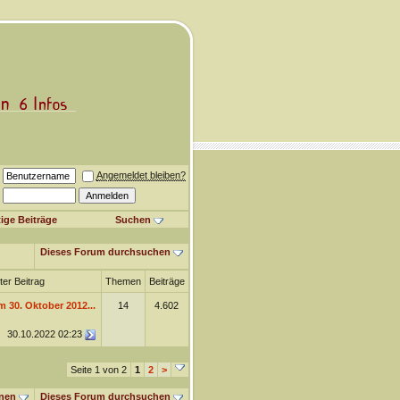
Angemeldet bleiben?
ige Beiträge
Suchen
Dieses Forum durchsuchen
ter Beitrag
Themen
Beiträge
30. Oktober 2012...
14
4.602
30.10.2022
02:23
Seite 1 von 2
1
2
>
nen
Dieses Forum durchsuchen