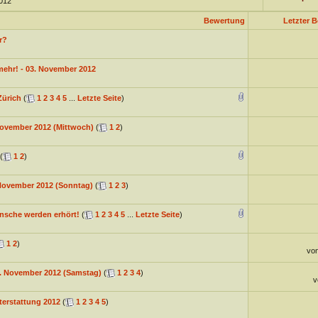
2012
Bewertung
Letzter B
r?
 mehr! - 03. November 2012
Zürich
(
1
2
3
4
5
...
Letzte Seite
)
November 2012 (Mittwoch)
(
1
2
)
(
1
2
)
 November 2012 (Sonntag)
(
1
2
3
)
ünsche werden erhört!
(
1
2
3
4
5
...
Letzte Seite
)
1
2
)
vo
7. November 2012 (Samstag)
(
1
2
3
4
)
v
hterstattung 2012
(
1
2
3
4
5
)