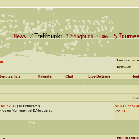
Benutzername
en
Kennwort
Benutzerliste
Kalender
Chat
Live-Beiträge
Heut
Letz
-Tour 2012
(10 Betrachter)
MuK Lübeck am 
endsten Momente: bei LV.de zuerst!
von
JJ
Forum-Optio