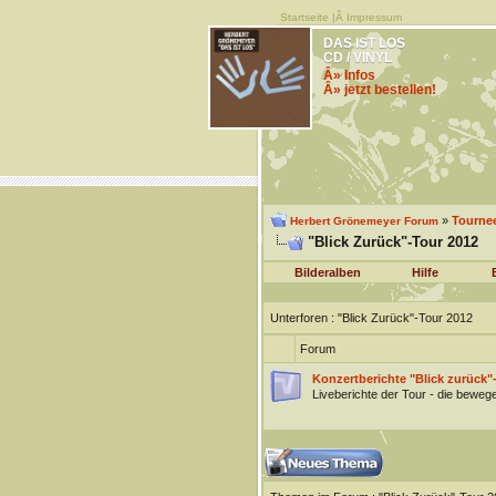
Startseite
|Â
Impressum
DAS IST LOS
CD / VINYL
Â» Infos
Â» jetzt bestellen!
»
Tourne
Herbert Grönemeyer Forum
"Blick Zurück"-Tour 2012
Bilderalben
Hilfe
Unterforen
: "Blick Zurück"-Tour 2012
Forum
Konzertberichte "Blick zurück"
Liveberichte der Tour - die beweg