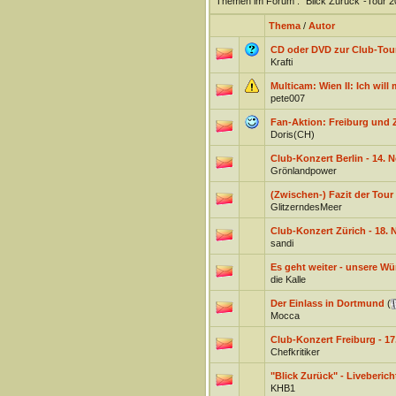
Themen im Forum
: "Blick Zurück"-Tour 
Thema
/
Autor
CD oder DVD zur Club-Tou
Krafti
Multicam: Wien II: Ich will
pete007
Fan-Aktion: Freiburg und 
Doris(CH)
Club-Konzert Berlin - 14. 
Grönlandpower
(Zwischen-) Fazit der Tour
GlitzerndesMeer
Club-Konzert Zürich - 18.
sandi
Es geht weiter - unsere W
die Kalle
Der Einlass in Dortmund
(
Mocca
Club-Konzert Freiburg - 1
Chefkritiker
"Blick Zurück" - Liveberic
KHB1