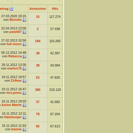
eitrag
Antworten
Hits
27.03.2020
19:15
15
117.274
von
Blondie
22.04.2013
13:00
2
27.438
von
pete007
27.02.2013
10:59
184
110.265
von
full moon
05.12.2012
14:49
38
42.397
von
Rebecca
29.11.2012
13:35
38
43.094
von
marlon75
19.11.2012
19:57
53
47.825
von
Zöllner
19.11.2012
16:47
380
215.120
von
mrs.jones
16.11.2012
19:03
37
41.682
n
Aston Martin
16.11.2012
12:11
78
67.204
on
Hamburger
15.11.2012
11:53
82
67.613
von
beenie