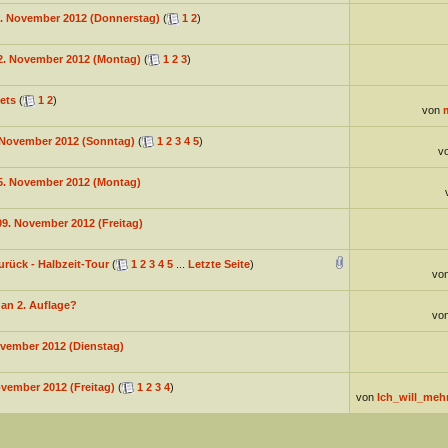
15. November 2012 (Donnerstag)
(
1
2
)
2. November 2012 (Montag)
(
1
2
3
)
ets
(
1
2
)
von
. November 2012 (Sonntag)
(
1
2
3
4
5
)
v
5. November 2012 (Montag)
9. November 2012 (Freitag)
urück - Halbzeit-Tour
(
1
2
3
4
5
...
Letzte Seite
)
vo
 an 2. Auflage?
vo
ovember 2012 (Dienstag)
vember 2012 (Freitag)
(
1
2
3
4
)
von
Ich_will_meh