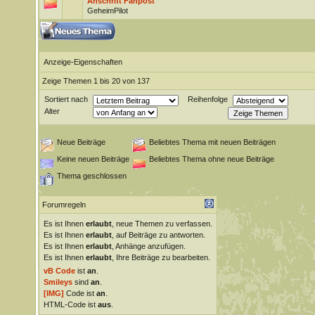
Anschrift Fanpost
GeheimPilot
Anzeige-Eigenschaften
Zeige Themen 1 bis 20 von 137
Sortiert nach
Reihenfolge
Alter
Neue Beiträge
Beliebtes Thema mit neuen Beiträgen
Keine neuen Beiträge
Beliebtes Thema ohne neue Beiträge
Thema geschlossen
Forumregeln
Es ist Ihnen
erlaubt
, neue Themen zu verfassen.
Es ist Ihnen
erlaubt
, auf Beiträge zu antworten.
Es ist Ihnen
erlaubt
, Anhänge anzufügen.
Es ist Ihnen
erlaubt
, Ihre Beiträge zu bearbeiten.
vB Code
ist
an
.
Smileys
sind
an
.
[IMG]
Code ist
an
.
HTML-Code ist
aus
.