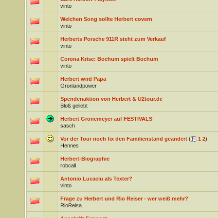
vinto
Welchen Song sollte Herbert covern
vinto
Herberts Porsche 911R steht zum Verkauf
vinto
Corona Krise: Bochum spielt Bochum
vinto
Herbert wird Papa
Grönlandpower
Spendenaktion von Herbert & U2tour.de
Bloß geliebt
Herbert Grönemeyer auf FESTIVALS
sasch
Vor der Tour noch fix den Familienstand geändert
(
1
2
)
Hennes
Herbert-Biographie
robcall
Antonio Lucaciu als Texter?
vinto
Frage zu Herbert und Rio Reiser - wer weiß mehr?
RioReisa