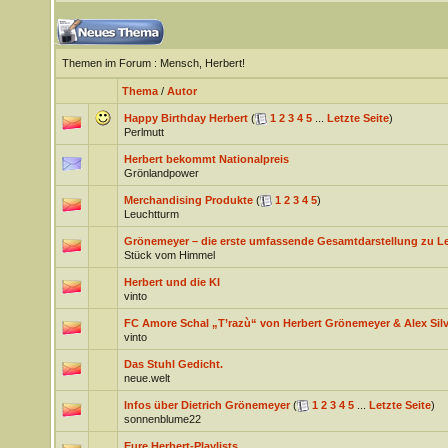
Themen im Forum
: Mensch, Herbert!
Thema
/
Autor
Happy Birthday Herbert
(
1
2
3
4
5
...
Letzte Seite
)
Perlmutt
Herbert bekommt Nationalpreis
Grönlandpower
Merchandising Produkte
(
1
2
3
4
5
)
Leuchtturm
Grönemeyer – die erste umfassende Gesamtdarstellung zu L
Stück vom Himmel
Herbert und die KI
vinto
FC Amore Schal „T’razù“ von Herbert Grönemeyer & Alex Sil
vinto
Das Stuhl Gedicht.
neue.welt
Infos über Dietrich Grönemeyer
(
1
2
3
4
5
...
Letzte Seite
)
sonnenblume22
Eure Herbert-Playlists