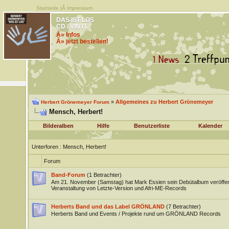
Startseite
|Â
Impressum
DAS IST LOS
CD / VINYL
Â» Infos
Â» jetzt bestellen!
»
Allgemeines zu Herbert Grönemeyer
Herbert Grönemeyer Forum
Mensch, Herbert!
Bilderalben
Hilfe
Benutzerliste
Kalender
Unterforen
: Mensch, Herbert!
Forum
Band-Forum
(1 Betrachter)
Am 21. November (Samstag) hat Mark Essien sein Debütalbum veröffen
Veranstaltung von Letzte-Version und Afri-ME-Records
Herberts Band und das Label GRÖNLAND
(7 Betrachter)
Herberts Band und Events / Projekte rund um GRÖNLAND Records