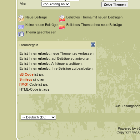
Alter
Neue Beiträge
Beliebtes Thema mit neuen Beiträgen
Keine neuen Beiträge
Beliebtes Thema ohne neue Beiträge
Thema geschlossen
Forumregeln
Es ist Ihnen
erlaubt
, neue Themen zu verfassen.
Es ist Ihnen
erlaubt
, auf Beiträge zu antworten.
Es ist Ihnen
erlaubt
, Anhänge anzufügen.
Es ist Ihnen
erlaubt
, Ihre Beiträge zu bearbeiten.
vB Code
ist
an
.
Smileys
sind
an
.
[IMG]
Code ist
an
.
HTML-Code ist
aus
.
Alle Zeitangaben
Powered by vBu
Copyright ©2000