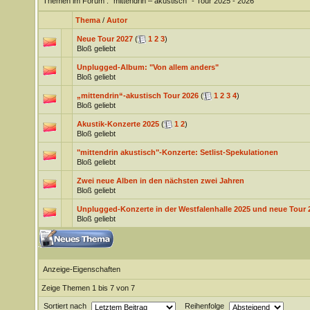
Themen im Forum
: "mittendrin – akustisch" - Tour 2025 - 2026
Thema
/
Autor
Neue Tour 2027
(
1
2
3
)
Bloß geliebt
Unplugged-Album: "Von allem anders"
Bloß geliebt
„mittendrin“-akustisch Tour 2026
(
1
2
3
4
)
Bloß geliebt
Akustik-Konzerte 2025
(
1
2
)
Bloß geliebt
"mittendrin akustisch"-Konzerte: Setlist-Spekulationen
Bloß geliebt
Zwei neue Alben in den nächsten zwei Jahren
Bloß geliebt
Unplugged-Konzerte in der Westfalenhalle 2025 und neue Tour 
Bloß geliebt
Anzeige-Eigenschaften
Zeige Themen 1 bis 7 von 7
Sortiert nach
Reihenfolge