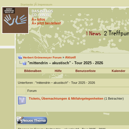
Startseite
|Â
Impressum
DAS IST LOS
CD / VINYL
Â» Infos
Â» jetzt bestellen!
»
Aktuell
Herbert Grönemeyer Forum
"mittendrin – akustisch" - Tour 2025 - 2026
Bilderalben
Hilfe
Benutzerliste
Kalender
Unterforen
: "mittendrin – akustisch" - Tour 2025 - 2026
Forum
Tickets, Übernachtungen & Mitfahrgelegenheiten
(1 Betrachter)