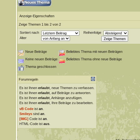
Anzeige-Eigenschaften
Zeige Themen 1 bis 2 von 2
Sortiert nach
Reihenfolge
Alter
Neue Beiträge
Beliebtes Thema mit neuen Beiträgen
Keine neuen Beiträge
Beliebtes Thema ohne neue Beiträge
Thema geschlossen
Forumregeln
Es ist Ihnen
erlaubt
, neue Themen zu verfassen.
Es ist Ihnen
erlaubt
, auf Beiträge zu antworten.
Es ist Ihnen
erlaubt
, Anhänge anzufügen.
Es ist Ihnen
erlaubt
, Ihre Beiträge zu bearbeiten.
vB Code
ist
an
.
Smileys
sind
an
.
[IMG]
Code ist
an
.
HTML-Code ist
aus
.