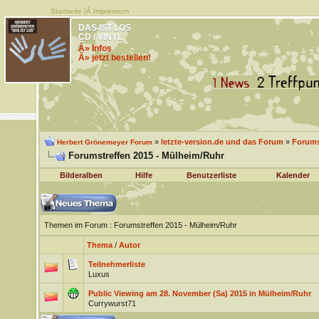
Startseite
|Â
Impressum
DAS IST LOS
CD / VINYL
Â» Infos
Â» jetzt bestellen!
»
letzte-version.de und das Forum
»
Forums
Herbert Grönemeyer Forum
Forumstreffen 2015 - Mülheim/Ruhr
Bilderalben
Hilfe
Benutzerliste
Kalender
Themen im Forum
: Forumstreffen 2015 - Mülheim/Ruhr
Thema
/
Autor
Teilnehmerliste
Luxus
Public Viewing am 28. November (Sa) 2015 in Mülheim/Ruhr
Currywurst71