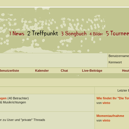
Benutzername
Kennwort
Benutzerliste
Kalender
Chat
Live-Beiträge
Heut
Letzter 
ngen
(40 Betrachter)
Wie findet Ihr "Die Tot
& Musikrichtungen
von
vinto
)
Momentaufnahme
er zu User und "private" Threads
von
vinto