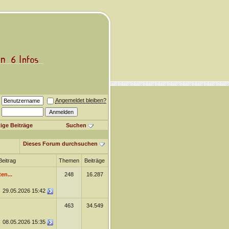
Angemeldet bleiben?
ige Beiträge
Suchen
Dieses Forum durchsuchen
Beitrag
Themen
Beiträge
en...
248
16.287
29.05.2026
15:42
463
34.549
08.05.2026
15:35