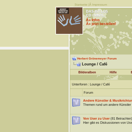
Startseite
|Â
Impressum
DAS IST LOS
CD / VINYL
Â» Infos
Â» jetzt bestellen!
Herbert Grönemeyer Forum
Lounge / Café
Bilderalben
Hilfe
Unterforen
: Lounge / Café
Forum
Andere Künstler & Musikrichtu
Themen rund um andere Künstler 
Von User zu User
(81 Betrachter
Hier gibt es Diskussionen von Us