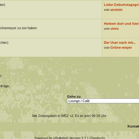
ter)
Liebe Geburtstagsgr
von
anstein
Herbert dort und hier
Grönemeyer zu tun haben
von
vinto
chter)
Der User nach mir...
von
Gröne-meyer
e.
iträge.
Gehe zu
Alle Zeitangaben in WEZ +2. Es ist jetzt
09:18
Uhr.
Kontak
Powered by vBulletin® Version 3.7.1 (Deutsch)