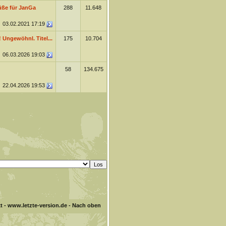
üße für JanGa
288
11.648
03.02.2021
17:19
! Ungewöhnl. Titel...
175
10.704
06.03.2026
19:03
58
134.675
22.04.2026
19:53
t
-
www.letzte-version.de
-
Nach oben