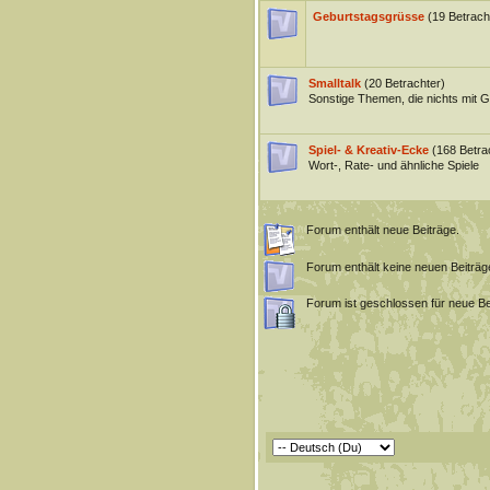
Geburtstagsgrüsse
(19 Betrach
Smalltalk
(20 Betrachter)
Sonstige Themen, die nichts mit 
Spiel- & Kreativ-Ecke
(168 Betra
Wort-, Rate- und ähnliche Spiele
Forum enthält neue Beiträge.
Forum enthält keine neuen Beiträg
Forum ist geschlossen für neue Be