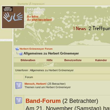
Startseite
|Â
Impressum
DAS IST LOS
CD / VINYL
Â» Infos
Â» jetzt bestellen!
Herbert Grönemeyer Forum
Allgemeines zu Herbert Grönemeyer
Bilderalben
Hilfe
Benutzerliste
Kalender
Unterforen
: Allgemeines zu Herbert Grönemeyer
Forum
Mensch, Herbert!
(25 Betrachter)
Themen rund um Herbert Grönemeyer
Band-Forum
(2 Betrachter)
Am 21. November (Samstag) ha