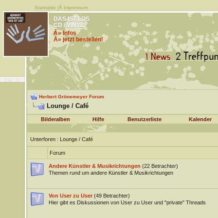
Startseite
|Â
Impressum
DAS IST LOS
CD / VINYL
Â» Infos
Â» jetzt bestellen!
Herbert Grönemeyer Forum
Lounge / Café
Bilderalben
Hilfe
Benutzerliste
Kalender
Unterforen
: Lounge / Café
Forum
Andere Künstler & Musikrichtungen
(22 Betrachter)
Themen rund um andere Künstler & Musikrichtungen
Von User zu User
(49 Betrachter)
Hier gibt es Diskussionen von User zu User und "private" Threads