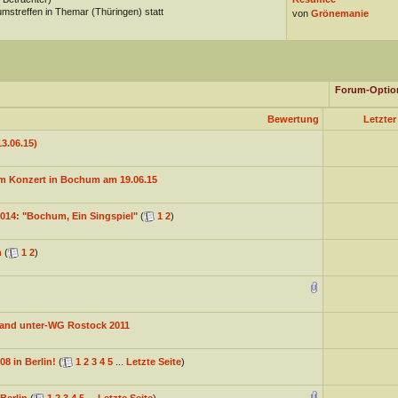
mstreffen in Themar (Thüringen) statt
von
Grönemanie
Forum-Optio
Bewertung
Letzter
3.06.15)
m Konzert in Bochum am 19.06.15
014: "Bochum, Ein Singspiel"
(
1
2
)
n
(
1
2
)
 Land unter-WG Rostock 2011
8 in Berlin!
(
1
2
3
4
5
...
Letzte Seite
)