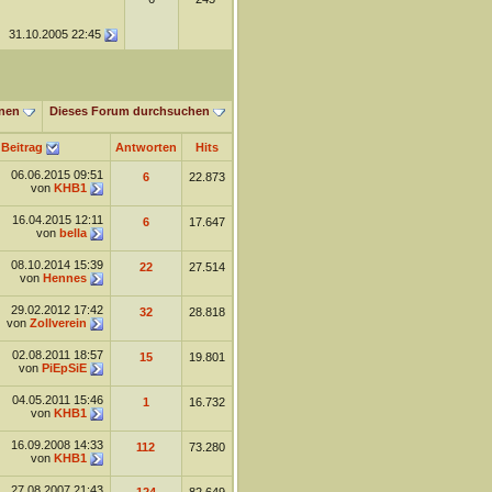
31.10.2005
22:45
nen
Dieses Forum durchsuchen
 Beitrag
Antworten
Hits
06.06.2015
09:51
6
22.873
von
KHB1
16.04.2015
12:11
6
17.647
von
bella
08.10.2014
15:39
22
27.514
von
Hennes
29.02.2012
17:42
32
28.818
von
Zollverein
02.08.2011
18:57
15
19.801
von
PiEpSiE
04.05.2011
15:46
1
16.732
von
KHB1
16.09.2008
14:33
112
73.280
von
KHB1
27.08.2007
21:43