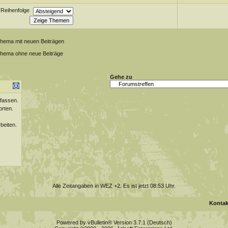
Reihenfolge
Thema mit neuen Beiträgen
Thema ohne neue Beiträge
Gehe zu
fassen.
orten.
beiten.
Alle Zeitangaben in WEZ +2. Es ist jetzt
08:53
Uhr.
Kontak
Powered by vBulletin® Version 3.7.1 (Deutsch)