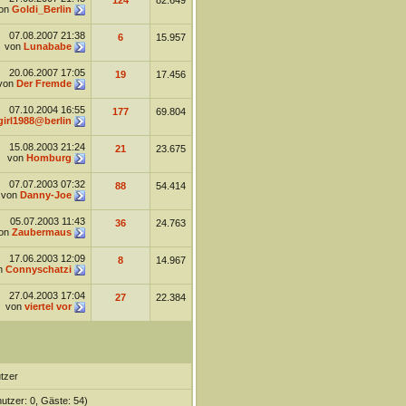
124
82.649
on
Goldi_Berlin
07.08.2007
21:38
6
15.957
von
Lunababe
20.06.2007
17:05
19
17.456
von
Der Fremde
07.10.2004
16:55
177
69.804
irl1988@berlin
15.08.2003
21:24
21
23.675
von
Homburg
07.07.2003
07:32
88
54.414
von
Danny-Joe
05.07.2003
11:43
36
24.763
on
Zaubermaus
17.06.2003
12:09
8
14.967
n
Connyschatzi
27.04.2003
17:04
27
22.384
von
viertel vor
tzer
nutzer: 0, Gäste: 54)