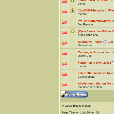
Fantreffen 12. Juni 2007 in 
Luxus
Clip-DVD-Übergabe in Wie
mambo
Pre- und Aftershowparty in
Der Fremde
(K)ein Fantreffen 2004 in B
bruno-ganz-cool
Alternative Treffen
(
1
2
)
Danny-Joe
Meinungsecke zum Fantref
Danny-Joe
Fantreffen in Wien 2003
(
mambo
Fan-Treffen nach der Tour
Connyschatzi
Abstimmung für den Ort de
standdermenschen
Anzeige-Eigenschaften
Zeige Themen 1 bis 16 von 16