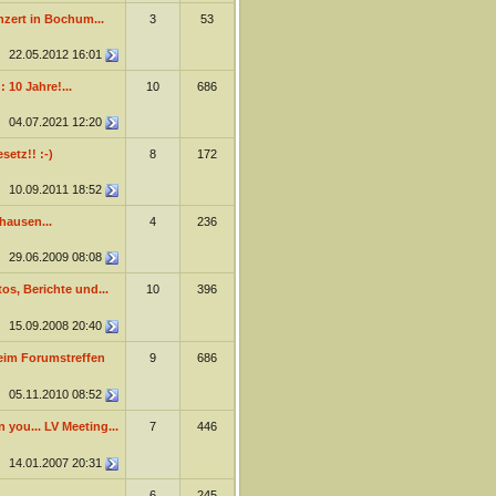
zert in Bochum...
3
53
22.05.2012
16:01
 10 Jahre!...
10
686
04.07.2021
12:20
etz!! :-)
8
172
10.09.2011
18:52
hausen...
4
236
29.06.2009
08:08
s, Berichte und...
10
396
15.09.2008
20:40
im Forumstreffen
9
686
05.11.2010
08:52
n you... LV Meeting...
7
446
14.01.2007
20:31
6
245