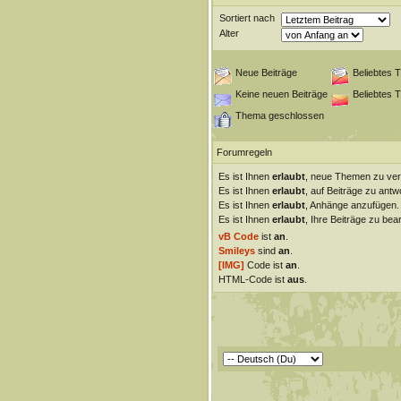
Sortiert nach
Alter
Neue Beiträge
Beliebtes 
Keine neuen Beiträge
Beliebtes 
Thema geschlossen
Forumregeln
Es ist Ihnen
erlaubt
, neue Themen zu ver
Es ist Ihnen
erlaubt
, auf Beiträge zu antw
Es ist Ihnen
erlaubt
, Anhänge anzufügen.
Es ist Ihnen
erlaubt
, Ihre Beiträge zu bear
vB Code
ist
an
.
Smileys
sind
an
.
[IMG]
Code ist
an
.
HTML-Code ist
aus
.