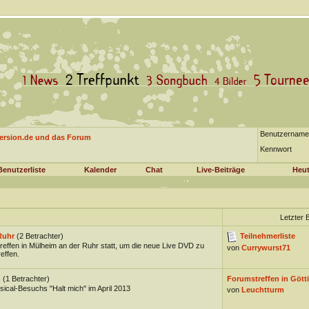
Benutzername
version.de und das Forum
Kennwort
Benutzerliste
Kalender
Chat
Live-Beiträge
Heut
Letzter 
Ruhr
(2 Betrachter)
Teilnehmerliste
effen in Mülheim an der Ruhr statt, um die neue Live DVD zu
von
Currywurst71
effen.
n
(1 Betrachter)
Forumstreffen in Götti
cal-Besuchs "Halt mich" im April 2013
von
Leuchtturm