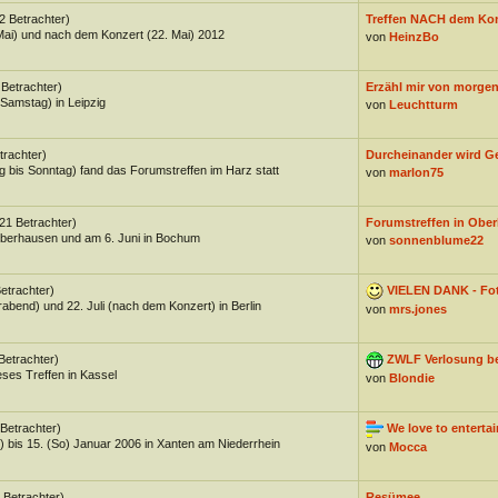
2 Betrachter)
Treffen NACH dem Kon
ai) und nach dem Konzert (22. Mai) 2012
von
HeinzBo
 Betrachter)
Erzähl mir von morgen:
Samstag) in Leipzig
von
Leuchtturm
trachter)
Durcheinander wird Ges
g bis Sonntag) fand das Forumstreffen im Harz statt
von
marlon75
21 Betrachter)
Forumstreffen in Ober
Oberhausen und am 6. Juni in Bochum
von
sonnenblume22
etrachter)
VIELEN DANK - Foto
abend) und 22. Juli (nach dem Konzert) in Berlin
von
mrs.jones
Betrachter)
ZWLF Verlosung be
ses Treffen in Kassel
von
Blondie
 Betrachter)
We love to entertai
 bis 15. (So) Januar 2006 in Xanten am Niederrhein
von
Mocca
 Betrachter)
Resümee