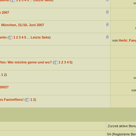
Berlin
(
1
2
3
4
5
...
Letzte Seite
)
v
n 2007
 München, 15./16. Juni 2007
erlin
(
1
2
3
4
5
...
Letzte Seite
)
von
Herbi_Fang
fen: Wer möchte gerne und wo?
(
1
2
3
4
5
)
1
2
)
v
 2003?
vo
s Fantreffens!
(
1
2
)
Zurzeit aktive Benu
54 (Registrierte Be