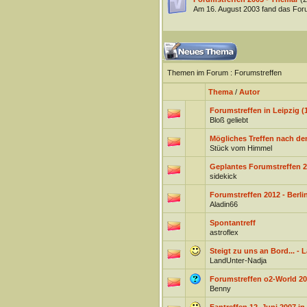
Am 16. August 2003 fand das Foru
Themen im Forum
: Forumstreffen
Thema
/
Autor
Forumstreffen in Leipzig (1
Bloß geliebt
Mögliches Treffen nach de
Stück vom Himmel
Geplantes Forumstreffen 2
sidekick
Forumstreffen 2012 - Berli
Aladin66
Spontantreff
astroflex
Steigt zu uns an Bord... -
LandUnter-Nadja
Forumstreffen o2-World 200
Benny