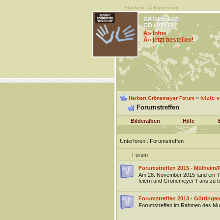
Startseite
|Â
Impressum
DAS IST LOS
CD / VINYL
Â» Infos
Â» jetzt bestellen!
»
letzte-
Herbert Grönemeyer Forum
Forumstreffen
Bilderalben
Hilfe
Unterforen
: Forumstreffen
Forum
Forumstreffen 2015 - Mülheim/
Am 28. November 2015 fand ein Tr
feiern und Grönemeyer-Fans zu tr
Forumstreffen 2013 - Göttinge
Forumstreffen im Rahmen des Musi