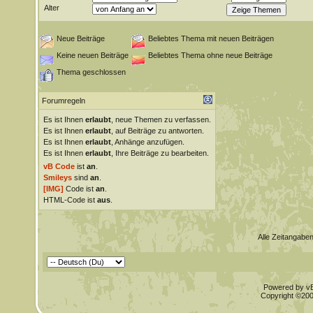
Alter
Neue Beiträge
Beliebtes Thema mit neuen Beiträgen
Keine neuen Beiträge
Beliebtes Thema ohne neue Beiträge
Thema geschlossen
Forumregeln
Es ist Ihnen
erlaubt
, neue Themen zu verfassen.
Es ist Ihnen
erlaubt
, auf Beiträge zu antworten.
Es ist Ihnen
erlaubt
, Anhänge anzufügen.
Es ist Ihnen
erlaubt
, Ihre Beiträge zu bearbeiten.
vB Code
ist
an
.
Smileys
sind
an
.
[IMG]
Code ist
an
.
HTML-Code ist
aus
.
Alle Zeitangaben
Powered by vBu
Copyright ©2000