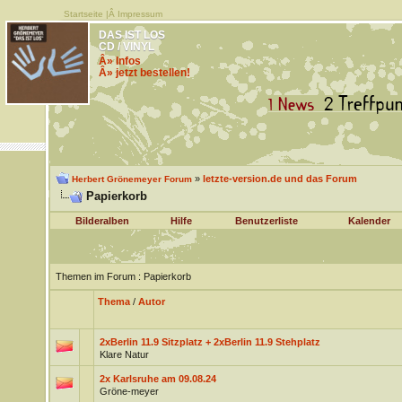
Startseite
|Â
Impressum
DAS IST LOS
CD / VINYL
Â» Infos
Â» jetzt bestellen!
»
letzte-version.de und das Forum
Herbert Grönemeyer Forum
Papierkorb
Bilderalben
Hilfe
Benutzerliste
Kalender
Themen im Forum
: Papierkorb
Thema
/
Autor
2xBerlin 11.9 Sitzplatz + 2xBerlin 11.9 Stehplatz
Klare Natur
2x Karlsruhe am 09.08.24
Gröne-meyer