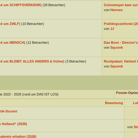
rund um SCHIFFSVERKEHR)
(28 Betrachter)
Grönemeyer kam zur 
von
Hennes
und um ZWLF)
(10 Betrachter)
Frühlingssinfonie (2
von
JJ
rund um MENSCH)
(12 Betrachter)
Das Boot - Director's
von
Squonk
rund um BLEIBT ALLES ANDERS & früher)
(3 Betrachter)
Rockpalast: Herbert 
von
Squonk
Forum-Optio
hte 2022 - 2026 (rund um DAS IST LOS)
Bewertung
Let
tik-Dozent
s Holland“ (2026)
von
St
lpreis erhalten (2026)