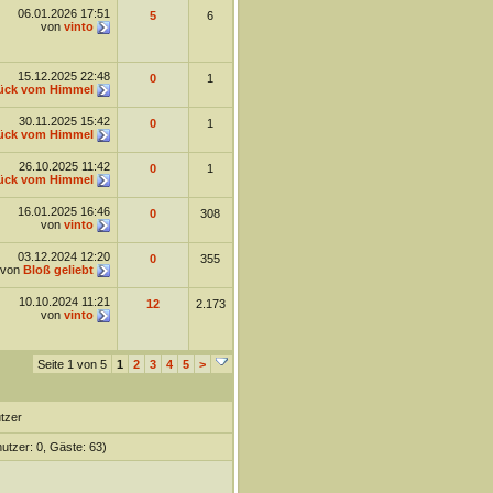
06.01.2026
17:51
5
6
von
vinto
15.12.2025
22:48
0
1
ück vom Himmel
30.11.2025
15:42
0
1
ück vom Himmel
26.10.2025
11:42
0
1
ück vom Himmel
16.01.2025
16:46
0
308
von
vinto
03.12.2024
12:20
0
355
von
Bloß geliebt
10.10.2024
11:21
12
2.173
von
vinto
Seite 1 von 5
1
2
3
4
5
>
tzer
nutzer: 0, Gäste: 63)