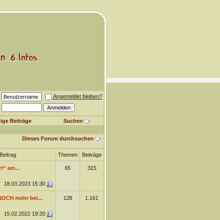
Angemeldet bleiben?
ige Beiträge
Suchen
Dieses Forum durchsuchen
Beitrag
Themen
Beiträge
t“ am...
65
315
18.03.2023
15:30
NOCH mehr bei...
128
1.161
15.02.2022
19:20