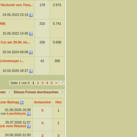
Hochzeit von Tina...
178
2.972
24.05.2023
23:19
009)
310
5.741
15.06.2022
14:40
 Cut am 30.04. im...
206
5.698
25.04.2024
09:08
Grönemeyer /...
42
300
10.04.2026
18:37
Seite 1 von 5
1
2
3
4
5
>
nen
Dieses Forum durchsuchen
zter Beitrag
Antworten
Hits
01.08.2026
19:38
0
1
von
Leuchtturm
25.07.2026
11:57
0
1
ück vom Himmel
24.06.2026
21:03
2
3