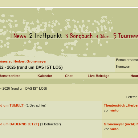
Benutzername
eines zu Herbert Grönemeyer
Kennwort
22 - 2026 (rund um DAS IST LOS)
Benutzerliste
Kalender
Chat
Live-Beiträge
Heut
2 - 2026 (rund um DAS IST LOS)
Letzter 
und um TUMULT)
(1 Betrachter)
Theaterstück „Herber
von
vinto
rund um DAUERND JETZT)
(1 Betrachter)
Grönemeyer (nicht) 
von
vinto