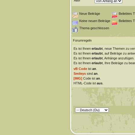
Alter
Neue Beiträge
Beliebtes 
Keine neuen Beiträge
Beliebtes 
Thema geschlossen
Forumregeln
Es ist Ihnen
erlaubt
, neue Themen zu ver
Es ist Ihnen
erlaubt
, auf Beiträge zu antw
Es ist Ihnen
erlaubt
, Anhänge anzufügen.
Es ist Ihnen
erlaubt
, Ihre Beiträge zu bear
vB Code
ist
an
.
Smileys
sind
an
.
[IMG]
Code ist
an
.
HTML-Code ist
aus
.