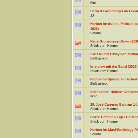
Bini
Herbert Grönemeyer im Erklär
JJ
Herbert im dudes.-Podcast be
2026)
Squonk
Neue Grönemeyer-Doku (202
Stück vom Himmel
SWR Kultur Essay von Michael
Bloß geliebt
Interview mit der Band (2026)
Stück vom Himmel
Radioeins-Special zu Herbert
Bloß geliebt
Sennheiser: Herbert Grönemey
vinto
29. José Carreras Gala am 14
Stück vom Himmel
Doku: Hermann Tiger Gerland -
Stück vom Himmel
Herbert im Musi*Sociology-P
Squonk