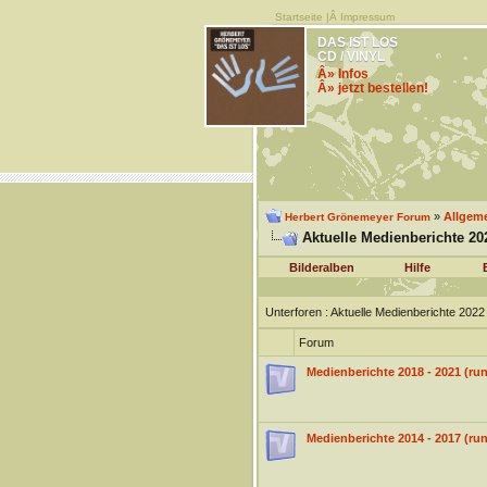
Startseite
|Â
Impressum
DAS IST LOS
CD / VINYL
Â» Infos
Â» jetzt bestellen!
»
Allgem
Herbert Grönemeyer Forum
Aktuelle Medienberichte 20
Bilderalben
Hilfe
Unterforen
: Aktuelle Medienberichte 202
Forum
Medienberichte 2018 - 2021 (r
Medienberichte 2014 - 2017 (