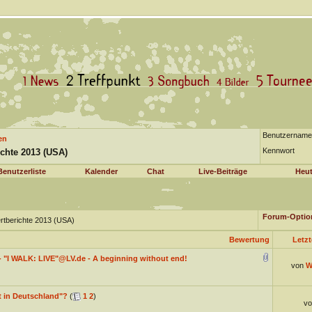
Benutzername
en
Kennwort
ichte 2013 (USA)
Benutzerliste
Kalender
Chat
Live-Beiträge
Heut
Forum-Optio
ertberichte 2013 (USA)
Bewertung
Letzt
- "I WALK: LIVE"@LV.de - A beginning without end!
von
W
t in Deutschland"?
(
1
2
)
v