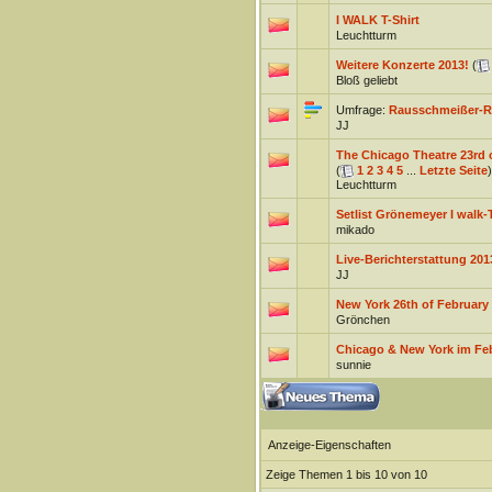
I WALK T-Shirt
Leuchtturm
Weitere Konzerte 2013!
(
Bloß geliebt
Umfrage:
Rausschmeißer-R
JJ
The Chicago Theatre 23rd of
(
1
2
3
4
5
...
Letzte Seite
)
Leuchtturm
Setlist Grönemeyer I walk-
mikado
Live-Berichterstattung 201
JJ
New York 26th of February l
Grönchen
Chicago & New York im Fe
sunnie
Anzeige-Eigenschaften
Zeige Themen 1 bis 10 von 10