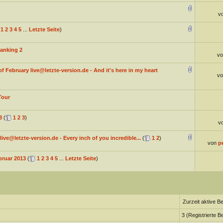
v
1
2
3
4
5
...
Letzte Seite
)
anking 2
v
 February live@letzte-version.de - And it's here in my heart
v
Tour
3
(
1
2
3
)
v
ive@letzte-version.de - Every inch of you incredible...
(
1
2
)
von
p
bruar 2013
(
1
2
3
4
5
...
Letzte Seite
)
Zurzeit aktive B
3 (Registrierte B