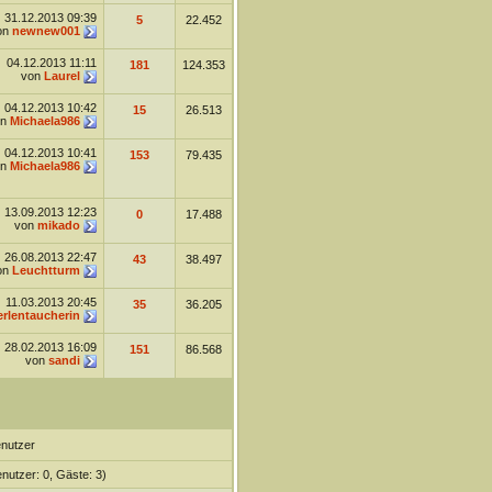
31.12.2013
09:39
5
22.452
on
newnew001
04.12.2013
11:11
181
124.353
von
Laurel
04.12.2013
10:42
15
26.513
on
Michaela986
04.12.2013
10:41
153
79.435
on
Michaela986
13.09.2013
12:23
0
17.488
von
mikado
26.08.2013
22:47
43
38.497
on
Leuchtturm
11.03.2013
20:45
35
36.205
erlentaucherin
28.02.2013
16:09
151
86.568
von
sandi
enutzer
enutzer: 0, Gäste: 3)