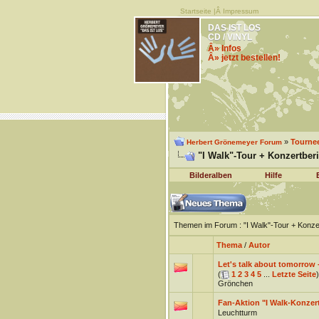
Startseite
|Â
Impressum
DAS IST LOS
CD / VINYL
Â» Infos
Â» jetzt bestellen!
»
Tourne
Herbert Grönemeyer Forum
"I Walk"-Tour + Konzertber
Bilderalben
Hilfe
Themen im Forum
: "I Walk"-Tour + Konz
Thema
/
Autor
Let's talk about tomorrow 
(
1
2
3
4
5
...
Letzte Seite
)
Grönchen
Fan-Aktion "I Walk-Konzer
Leuchtturm