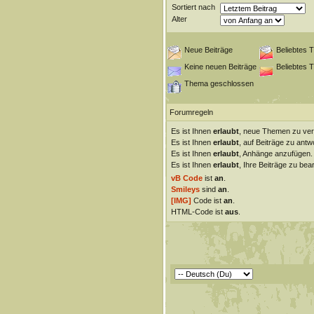
Sortiert nach
Alter
Neue Beiträge
Beliebtes 
Keine neuen Beiträge
Beliebtes 
Thema geschlossen
Forumregeln
Es ist Ihnen
erlaubt
, neue Themen zu ver
Es ist Ihnen
erlaubt
, auf Beiträge zu antw
Es ist Ihnen
erlaubt
, Anhänge anzufügen.
Es ist Ihnen
erlaubt
, Ihre Beiträge zu bear
vB Code
ist
an
.
Smileys
sind
an
.
[IMG]
Code ist
an
.
HTML-Code ist
aus
.