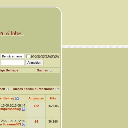
Angemeldet bleiben?
ige Beiträge
Suchen
nen
Dieses Forum durchsuchen
er Beitrag
Antworten
Hits
15.09.2015
08:44
132
262.006
impernschlag
25.01.2014
22:30
24
36.960
on
Susanna683