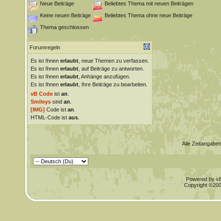
Neue Beiträge
Beliebtes Thema mit neuen Beiträgen
Keine neuen Beiträge
Beliebtes Thema ohne neue Beiträge
Thema geschlossen
Forumregeln
Es ist Ihnen
erlaubt
, neue Themen zu verfassen.
Es ist Ihnen
erlaubt
, auf Beiträge zu antworten.
Es ist Ihnen
erlaubt
, Anhänge anzufügen.
Es ist Ihnen
erlaubt
, Ihre Beiträge zu bearbeiten.
vB Code
ist
an
.
Smileys
sind
an
.
[IMG]
Code ist
an
.
HTML-Code ist
aus
.
Alle Zeitangaben
Powered by vBu
Copyright ©2000