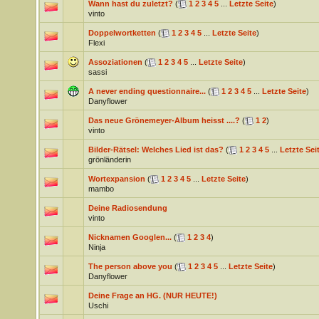
Wann hast du zuletzt?
(
1
2
3
4
5
...
Letzte Seite
)
vinto
Doppelwortketten
(
1
2
3
4
5
...
Letzte Seite
)
Flexi
Assoziationen
(
1
2
3
4
5
...
Letzte Seite
)
sassi
A never ending questionnaire...
(
1
2
3
4
5
...
Letzte Seite
)
Danyflower
Das neue Grönemeyer-Album heisst ....?
(
1
2
)
vinto
Bilder-Rätsel: Welches Lied ist das?
(
1
2
3
4
5
...
Letzte Sei
grönländerin
Wortexpansion
(
1
2
3
4
5
...
Letzte Seite
)
mambo
Deine Radiosendung
vinto
Nicknamen Googlen...
(
1
2
3
4
)
Ninja
The person above you
(
1
2
3
4
5
...
Letzte Seite
)
Danyflower
Deine Frage an HG. (NUR HEUTE!)
Uschi