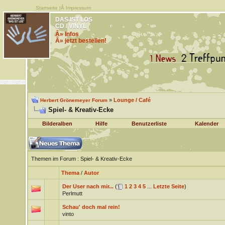
Startseite
|Â
Impressum
DAS IST LOS
CD / VINYL
Â» Infos
Â» jetzt bestellen!
»
Lounge / Café
Herbert Grönemeyer Forum
Spiel- & Kreativ-Ecke
Bilderalben
Hilfe
Benutzerliste
Kalender
Themen im Forum
: Spiel- & Kreativ-Ecke
Thema
/
Autor
Der User nach mir...
(
1
2
3
4
5
...
Letzte Seite
)
Perlmutt
Schau' doch mal rein!
vinto