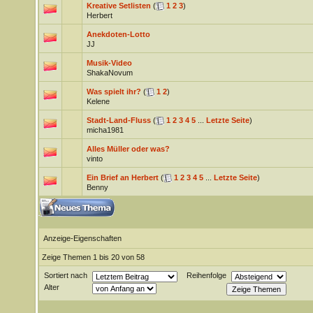
Kreative Setlisten
(
1
2
3
)
Herbert
Anekdoten-Lotto
JJ
Musik-Video
ShakaNovum
Was spielt ihr?
(
1
2
)
Kelene
Stadt-Land-Fluss
(
1
2
3
4
5
...
Letzte Seite
)
micha1981
Alles Müller oder was?
vinto
Ein Brief an Herbert
(
1
2
3
4
5
...
Letzte Seite
)
Benny
Anzeige-Eigenschaften
Zeige Themen 1 bis 20 von 58
Sortiert nach
Reihenfolge
Alter