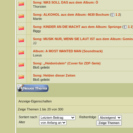
Song: WAS SOLL DAS aus dem Album: Ö
Thorsten
Song: ALKOHOL aus dem Album: 4630 Bochum
(
1
2
)
Martin
Song: KINDER AN DIE MACHT aus dem Album: Sprünge
(
1
2
Biggy
Song: MUSIK NUR, WENN SIE LAUT IST aus dem Album: Gemis
JJ
Album: A MOST WANTED MAN (Soundtrack)
Luxus
Song: „Heideröslein“ (Cover für ZDF-Serie)
Bloß geliebt
Song: Helden dieser Zeiten
Bloß geliebt
Anzeige-Eigenschaften
Zeige Themen 1 bis 20 von 300
Sortiert nach
Reihenfolge
Alter