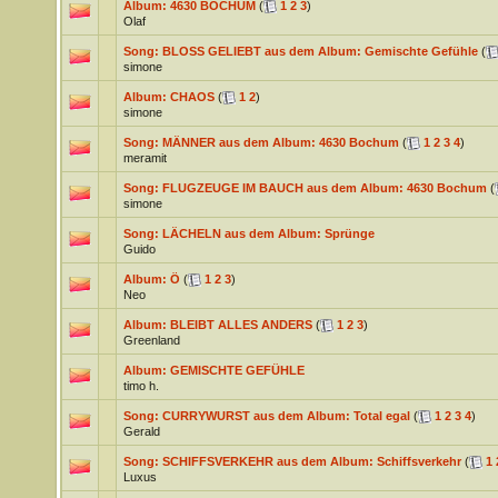
Album: 4630 BOCHUM
(
1
2
3
)
Olaf
Song: BLOSS GELIEBT aus dem Album: Gemischte Gefühle
(
simone
Album: CHAOS
(
1
2
)
simone
Song: MÄNNER aus dem Album: 4630 Bochum
(
1
2
3
4
)
meramit
Song: FLUGZEUGE IM BAUCH aus dem Album: 4630 Bochum
(
simone
Song: LÄCHELN aus dem Album: Sprünge
Guido
Album: Ö
(
1
2
3
)
Neo
Album: BLEIBT ALLES ANDERS
(
1
2
3
)
Greenland
Album: GEMISCHTE GEFÜHLE
timo h.
Song: CURRYWURST aus dem Album: Total egal
(
1
2
3
4
)
Gerald
Song: SCHIFFSVERKEHR aus dem Album: Schiffsverkehr
(
1
Luxus