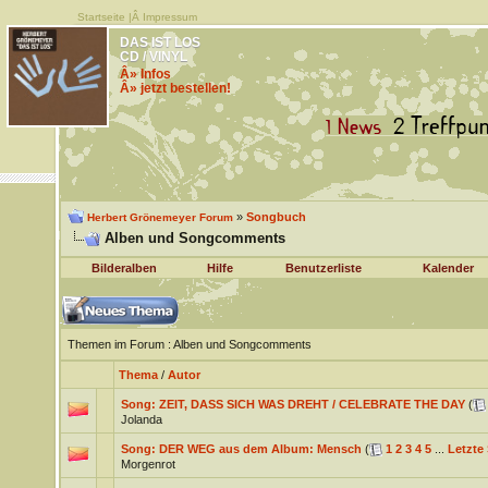
Startseite
|Â
Impressum
DAS IST LOS
CD / VINYL
Â» Infos
Â» jetzt bestellen!
»
Songbuch
Herbert Grönemeyer Forum
Alben und Songcomments
Bilderalben
Hilfe
Benutzerliste
Kalender
Themen im Forum
: Alben und Songcomments
Thema
/
Autor
Song: ZEIT, DASS SICH WAS DREHT / CELEBRATE THE DAY
(
Jolanda
Song: DER WEG aus dem Album: Mensch
(
1
2
3
4
5
...
Letzte 
Morgenrot