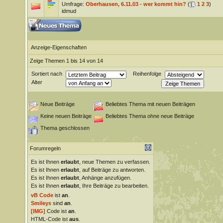
Umfrage:
Oberhausen, 6.11.03 - wer kommt hin?
(
1
2
3
)
idmud
Anzeige-Eigenschaften
Zeige Themen 1 bis 14 von 14
Sortiert nach
Reihenfolge
Alter
Neue Beiträge
Beliebtes Thema mit neuen Beiträgen
Keine neuen Beiträge
Beliebtes Thema ohne neue Beiträge
Thema geschlossen
Forumregeln
Es ist Ihnen
erlaubt
, neue Themen zu verfassen.
Es ist Ihnen
erlaubt
, auf Beiträge zu antworten.
Es ist Ihnen
erlaubt
, Anhänge anzufügen.
Es ist Ihnen
erlaubt
, Ihre Beiträge zu bearbeiten.
vB Code
ist
an
.
Smileys
sind
an
.
[IMG]
Code ist
an
.
HTML-Code ist
aus
.