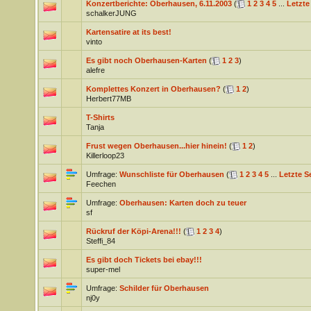
Konzertberichte: Oberhausen, 6.11.2003
(
1
2
3
4
5
...
Letzte
schalkerJUNG
Kartensatire at its best!
vinto
Es gibt noch Oberhausen-Karten
(
1
2
3
)
alefre
Komplettes Konzert in Oberhausen?
(
1
2
)
Herbert77MB
T-Shirts
Tanja
Frust wegen Oberhausen...hier hinein!
(
1
2
)
Killerloop23
Umfrage:
Wunschliste für Oberhausen
(
1
2
3
4
5
...
Letzte Se
Feechen
Umfrage:
Oberhausen: Karten doch zu teuer
sf
Rückruf der Köpi-Arena!!!
(
1
2
3
4
)
Steffi_84
Es gibt doch Tickets bei ebay!!!
super-mel
Umfrage:
Schilder für Oberhausen
nj0y