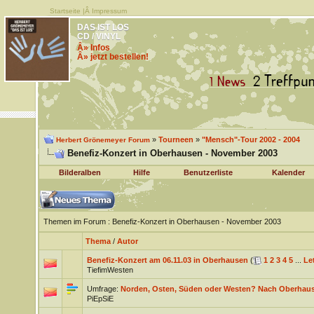
Startseite
|Â
Impressum
DAS IST LOS
CD / VINYL
Â» Infos
Â» jetzt bestellen!
»
Tourneen
»
"Mensch"-Tour 2002 - 2004
Herbert Grönemeyer Forum
Benefiz-Konzert in Oberhausen - November 2003
Bilderalben
Hilfe
Benutzerliste
Kalender
Themen im Forum
: Benefiz-Konzert in Oberhausen - November 2003
Thema
/
Autor
Benefiz-Konzert am 06.11.03 in Oberhausen
(
1
2
3
4
5
...
Let
TiefimWesten
Umfrage:
Norden, Osten, Süden oder Westen? Nach Oberhau
PiEpSiE