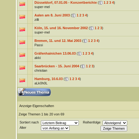
Düsseldorf, 07.01.05 - Konzertberichte
(
1
2
3
4
)
super-mel
Aalen am 8. Juni 2003
(
1
2
3
4
)
zilli
Köln, 15. und 16. November 2002
(
1
2
3
)
super-mel
Bremen, 11. und 12. Mai 2003
(
1
2
3
4
)
Passi
Gräfenhainichen 13.06.03
(
1
2
3
4
)
akki
Saarbrücken - 15. Juni 2004
(
1
2
3
)
christian
Hamburg, 10.6.03
(
1
2
3
4
)
aLk0h0L
Anzeige-Eigenschaften
Zeige Themen 1 bis 20 von 69
Sortiert nach
Reihenfolge
Alter