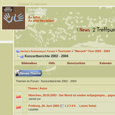
Startseite
|Â
Impressum
DAS IST LOS
CD / VINYL
Â» Infos
Â» jetzt bestellen!
»
Tourneen
»
"Mensch"-Tour 2002 - 2004
Herbert Grönemeyer Forum
Konzertberichte 2002 - 2004
Bilderalben
Hilfe
Benutzerliste
Kalender
Themen im Forum
: Konzertberichte 2002 - 2004
Thema
/
Autor
München, 28.05.2003 - Der Mond ist wieder aufgegangen... gigan
viertel vor
Freiburg, 20. Juni 2004
(
1
2
3
4
5
...
Letzte Seite
)
Leylette