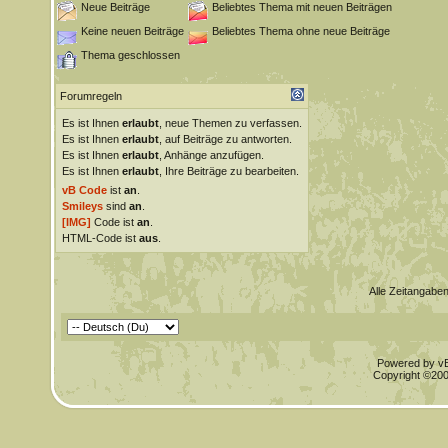
Neue Beiträge
Beliebtes Thema mit neuen Beiträgen
Keine neuen Beiträge
Beliebtes Thema ohne neue Beiträge
Thema geschlossen
Forumregeln
Es ist Ihnen
erlaubt
, neue Themen zu verfassen.
Es ist Ihnen
erlaubt
, auf Beiträge zu antworten.
Es ist Ihnen
erlaubt
, Anhänge anzufügen.
Es ist Ihnen
erlaubt
, Ihre Beiträge zu bearbeiten.
vB Code
ist
an
.
Smileys
sind
an
.
[IMG]
Code ist
an
.
HTML-Code ist
aus
.
Alle Zeitangaben
Powered by vBu
Copyright ©2000