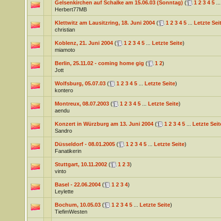
Gelsenkirchen auf Schalke am 15.06.03 (Sonntag)
(
1
2
3
4
5
..
Herbert77MB
Klettwitz am Lausitzring, 18. Juni 2004
(
1
2
3
4
5
...
Letzte Sei
christian
Koblenz, 21. Juni 2004
(
1
2
3
4
5
...
Letzte Seite
)
miamoto
Berlin, 25.11.02 - coming home gig
(
1
2
)
Jott
Wolfsburg, 05.07.03
(
1
2
3
4
5
...
Letzte Seite
)
kontero
Montreux, 08.07.2003
(
1
2
3
4
5
...
Letzte Seite
)
aendu
Konzert in Würzburg am 13. Juni 2004
(
1
2
3
4
5
...
Letzte Seit
Sandro
Düsseldorf - 08.01.2005
(
1
2
3
4
5
...
Letzte Seite
)
Fanatikerin
Stuttgart, 10.11.2002
(
1
2
3
)
vinto
Basel - 22.06.2004
(
1
2
3
4
)
Leylette
Bochum, 10.05.03
(
1
2
3
4
5
...
Letzte Seite
)
TiefimWesten