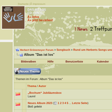
Startseite
|Â
Impressum
DAS IST LOS
CD / VINYL
Â» Infos
Â» jetzt bestellen!
»
Songbuch
»
Rund um Herberts Songs un
Herbert Grönemeyer Forum
Album "Das ist los"
Bilderalben
Hilfe
Benutzerliste
Kalender
Themen im Forum
: Album "Das ist los"
Thema
/
Autor
„Bochum“ Jubiläumsbox
Laurel
Neues Album 2023
(
1
2
3
4
5
...
Letzte Seite
)
Bloß geliebt