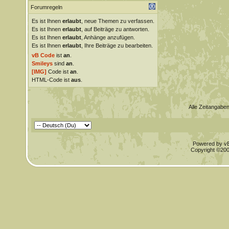
Forumregeln
Es ist Ihnen
erlaubt
, neue Themen zu verfassen.
Es ist Ihnen
erlaubt
, auf Beiträge zu antworten.
Es ist Ihnen
erlaubt
, Anhänge anzufügen.
Es ist Ihnen
erlaubt
, Ihre Beiträge zu bearbeiten.
vB Code
ist
an
.
Smileys
sind
an
.
[IMG]
Code ist
an
.
HTML-Code ist
aus
.
Alle Zeitangaben
Powered by vBu
Copyright ©2000