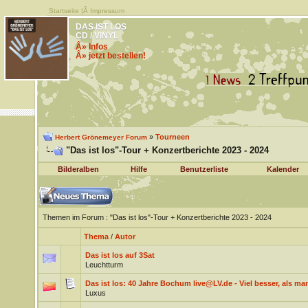
Startseite
|Â
Impressum
DAS IST LOS
CD / VINYL
Â» Infos
Â» jetzt bestellen!
»
Tourneen
Herbert Grönemeyer Forum
"Das ist los"-Tour + Konzertberichte 2023 - 2024
Bilderalben
Hilfe
Benutzerliste
Kalender
Themen im Forum
: "Das ist los"-Tour + Konzertberichte 2023 - 2024
Thema
/
Autor
Das ist los auf 3Sat
Leuchtturm
Das ist los: 40 Jahre Bochum live@LV.de - Viel besser, als ma
Luxus