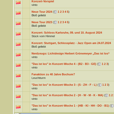
Konzert-Vorspiel
vinto
Neue Tour 2024
(
1
2
3
4
5
)
Bloß geliebt
Neue Tour 2023
(
1
2
3
4
5
)
Bloß geliebt
Konzert: Schloss Karlsruhe, 09. und 10. August 2024
Stück vom Himmel
Konzert: Stuttgart, Schlossplatz - Jazz Open am 24.07.2024
Bloß geliebt
Nerdzeugs: Lichtdesign Herbert Grönemeyer „Das ist los“
vinto
"Das ist los" in Konzert-Woche 4 - (B2 - B3 - GE)
(
1
2
3
)
vinto
Fanaktion zu 40 Jahre Bochum?
Leuchtturm
"Das ist los" in Konzert-Woche 3 - (S - ZH - F - L)
(
1
2
3
)
vinto
"Das ist los" in Konzert-Woche 2 - (H - W - M - K - MA)
(
1
2
vinto
"Das ist los" in Konzert-Woche 1 - (HB - KI - HH - DO - B1)
(
vinto