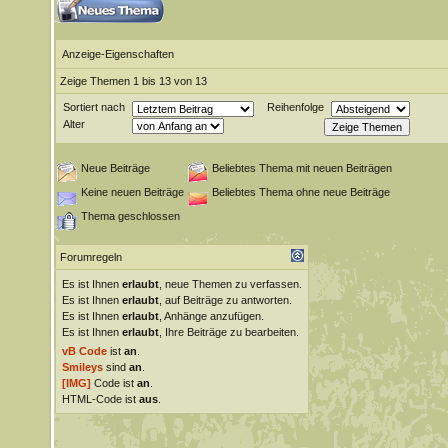
Anzeige-Eigenschaften
Zeige Themen 1 bis 13 von 13
Sortiert nach
Reihenfolge
Alter
Neue Beiträge
Beliebtes Thema mit neuen Beiträgen
Keine neuen Beiträge
Beliebtes Thema ohne neue Beiträge
Thema geschlossen
Forumregeln
Es ist Ihnen
erlaubt
, neue Themen zu verfassen.
Es ist Ihnen
erlaubt
, auf Beiträge zu antworten.
Es ist Ihnen
erlaubt
, Anhänge anzufügen.
Es ist Ihnen
erlaubt
, Ihre Beiträge zu bearbeiten.
vB Code
ist
an
.
Smileys
sind
an
.
[IMG]
Code ist
an
.
HTML-Code ist
aus
.