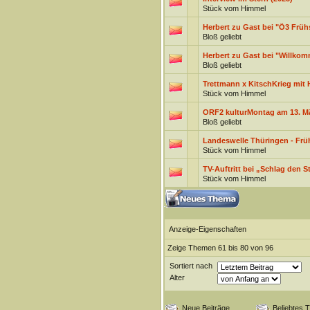
Stück vom Himmel
Herbert zu Gast bei "Ö3 Frühs
Bloß geliebt
Herbert zu Gast bei "Willkom
Bloß geliebt
Trettmann x KitschKrieg mit 
Stück vom Himmel
ORF2 kulturMontag am 13. Mä
Bloß geliebt
Landeswelle Thüringen - Frü
Stück vom Himmel
TV-Auftritt bei „Schlag den St
Stück vom Himmel
Anzeige-Eigenschaften
Zeige Themen 61 bis 80 von 96
Sortiert nach
Alter
Neue Beiträge
Beliebtes 