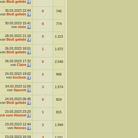
von
Bloß geliebt
30.03.2023
22:44
0
745
von
Bloß geliebt
30.03.2023
15:41
0
774
von
vinto
28.03.2023
21:18
0
1.113
von
Bloß geliebt
26.03.2023
18:01
1
1.072
von
Bloß geliebt
26.03.2023
17:32
5
2.540
von
Claire
24.03.2023
19:02
2
906
von
bochum
24.03.2023
11:00
3
1.574
von
Squonk
24.03.2023
06:45
0
824
von
Bloß geliebt
23.03.2023
23:20
1
815
ück vom Himmel
23.03.2023
12:44
3
1.594
von
Hennes
23.03.2023
10:19
3
1.011