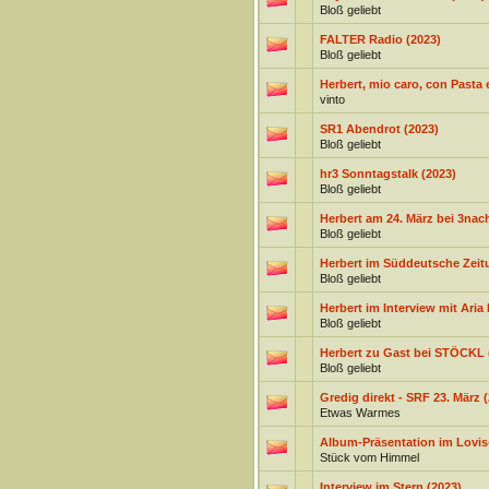
Bloß geliebt
FALTER Radio (2023)
Bloß geliebt
Herbert, mio caro, con Pasta e
vinto
SR1 Abendrot (2023)
Bloß geliebt
hr3 Sonntagstalk (2023)
Bloß geliebt
Herbert am 24. März bei 3nac
Bloß geliebt
Herbert im Süddeutsche Zeit
Bloß geliebt
Herbert im Interview mit Aria 
Bloß geliebt
Herbert zu Gast bei STÖCKL 
Bloß geliebt
Gredig direkt - SRF 23. März 
Etwas Warmes
Album-Präsentation im Lovis-
Stück vom Himmel
Interview im Stern (2023)