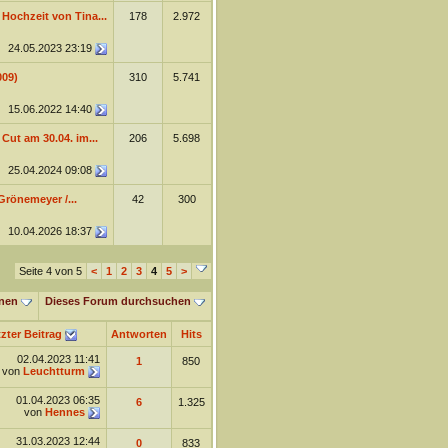
Hochzeit von Tina...
178
2.972
24.05.2023
23:19
009)
310
5.741
15.06.2022
14:40
 Cut am 30.04. im...
206
5.698
25.04.2024
09:08
Grönemeyer /...
42
300
10.04.2026
18:37
Seite 4 von 5
<
1
2
3
4
5
>
nen
Dieses Forum durchsuchen
zter Beitrag
Antworten
Hits
02.04.2023
11:41
1
850
von
Leuchtturm
01.04.2023
06:35
6
1.325
von
Hennes
31.03.2023
12:44
0
833