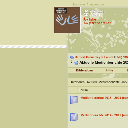
Startseite
|Â
Impressum
DAS IST LOS
CD / VINYL
Â» Infos
Â» jetzt bestellen!
»
Allgem
Herbert Grönemeyer Forum
Aktuelle Medienberichte 20
Bilderalben
Hilfe
Unterforen
: Aktuelle Medienberichte 202
Forum
Medienberichte 2018 - 2021 (r
Medienberichte 2014 - 2017 (