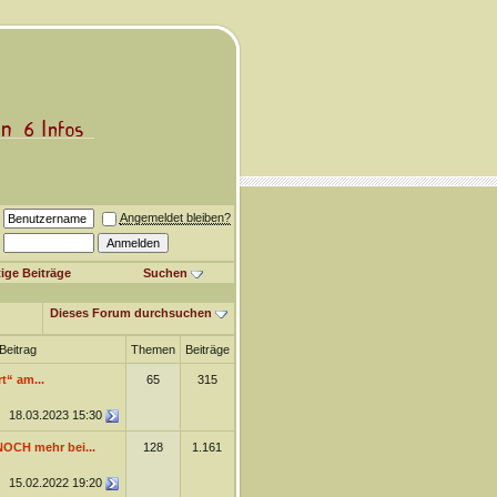
Angemeldet bleiben?
ige Beiträge
Suchen
Dieses Forum durchsuchen
Beitrag
Themen
Beiträge
t“ am...
65
315
18.03.2023
15:30
NOCH mehr bei...
128
1.161
15.02.2022
19:20