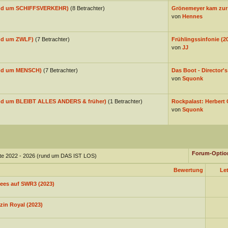
rund um SCHIFFSVERKEHR)
(8 Betrachter)
Grönemeyer kam zur 
von
Hennes
und um ZWLF)
(7 Betrachter)
Frühlingssinfonie (2
von
JJ
rund um MENSCH)
(7 Betrachter)
Das Boot - Director's
von
Squonk
rund um BLEIBT ALLES ANDERS & früher)
(1 Betrachter)
Rockpalast: Herbert 
von
Squonk
Forum-Optio
hte 2022 - 2026 (rund um DAS IST LOS)
Bewertung
Let
ees auf SWR3 (2023)
zin Royal (2023)