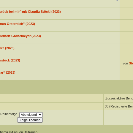
tück bei mir" mit Claudia Stöckl (2023)
men Österreich" (2023)
Herbert Grönemeyer (2023)
rz (2023)
hstück (2023)
von
St
ar“ (2023)
Zurzeit aktive Benu
33 (Registrierte Be
Reihenfolge
Thema mit neuen Beiträgen