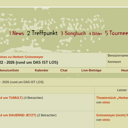
Benutzername
eines zu Herbert Grönemeyer
Kennwort
22 - 2026 (rund um DAS IST LOS)
Benutzerliste
Kalender
Chat
Live-Beiträge
Heut
2 - 2026 (rund um DAS IST LOS)
Letzter 
und um TUMULT)
(4 Betrachter)
Theaterstück „Herber
von
vinto
rund um DAUERND JETZT)
(2 Betrachter)
Grönemeyer (nicht) 
von
vinto