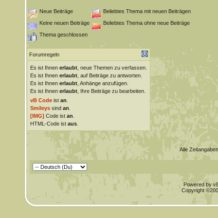
Neue Beiträge
Beliebtes Thema mit neuen Beiträgen
Keine neuen Beiträge
Beliebtes Thema ohne neue Beiträge
Thema geschlossen
Forumregeln
Es ist Ihnen
erlaubt
, neue Themen zu verfassen.
Es ist Ihnen
erlaubt
, auf Beiträge zu antworten.
Es ist Ihnen
erlaubt
, Anhänge anzufügen.
Es ist Ihnen
erlaubt
, Ihre Beiträge zu bearbeiten.
vB Code
ist
an
.
Smileys
sind
an
.
[IMG]
Code ist
an
.
HTML-Code ist
aus
.
Alle Zeitangaben
Powered by vBu
Copyright ©2000