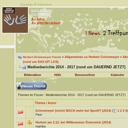
Startseite
|Â
Impressum
DAS IST LOS
CD / VINYL
Â» Infos
Â» jetzt bestellen!
»
Allgemeines zu Herbert Grönemeyer
»
Akt
Herbert Grönemeyer Forum
(rund um DAS IST LOS)
Medienberichte 2014 - 2017 (rund um DAUERND JETZT)
Bilderalben
Hilfe
Benutzerliste
Kalender
Themen im Forum
: Medienberichte 2014 - 2017 (rund um DAUERND JETZT)
Thema
/
Autor
Grönemeyer (nicht) NOCH mehr bei SpotifY (2014)
(
1
2
3
4
)
Flexi
Herbert am 2.12. bei Willkommen Österreich (2014)
mambo