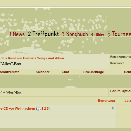
Benutzername
uch
»
Rund um Herberts Songs und Alben
Kennwort
"Alles"-Box
Benutzerliste
Kalender
Chat
Live-Beiträge
Heut
Forum-Optio
" + "Alles"-Box
Bewertung
Letz
ive-CD vor Weihnachten
(
1
2
3
)