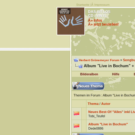
Startseite
|Â
Impressum
DAS IST LOS
CD / VINYL
Â» Infos
Â» jetzt bestellen!
»
Songb
Herbert Grönemeyer Forum
Album "Live in Bochum" + 
Bilderalben
Hilfe
Themen im Forum
: Album "Live in Bochum
Thema
/
Autor
Neues Best-Of "Alles" inkl L
Tobi_Teufel
Album "Live in Bochum"
Dede0886