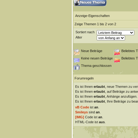
Anzeige-Eigenschaften
Zeige Themen 1 bis 2 von 2
Sortiert nach
Alter
Neue Beiträge
Beliebtes 
Keine neuen Beiträge
Beliebtes 
Thema geschlossen
Forumregeln
Es ist Ihnen
erlaubt
, neue Themen zu ver
Es ist Ihnen
erlaubt
, auf Beiträge zu antw
Es ist Ihnen
erlaubt
, Anhänge anzufügen.
Es ist Ihnen
erlaubt
, Ihre Beiträge zu bear
vB Code
ist
an
.
Smileys
sind
an
.
[IMG]
Code ist
an
.
HTML-Code ist
aus
.