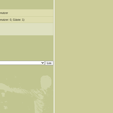
enutzer
enutzer: 0, Gäste: 1)