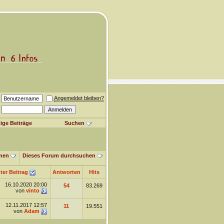
Angemeldet bleiben?
ige Beiträge
Suchen
nen
Dieses Forum durchsuchen
ter Beitrag
Antworten
Hits
16.10.2020
20:00
54
83.269
von
vinto
12.11.2017
12:57
11
19.551
von
Adam