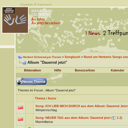
Startseite
|Â
Impressum
DAS IST LOS
CD / VINYL
Â» Infos
Â» jetzt bestellen!
»
Songbuch
»
Rund um Herberts Songs un
Herbert Grönemeyer Forum
Album "Dauernd jetzt"
Bilderalben
Hilfe
Benutzerliste
Kalender
Themen im Forum
: Album "Dauernd jetzt"
Thema
/
Autor
Song: ICH LIEB MICH DURCH aus dem Album: Dauernd Jetzt
Wimpernschlag
Song: NEUER TAG aus dem Album: Dauernd jetzt
(
1
2
)
Maximilianus