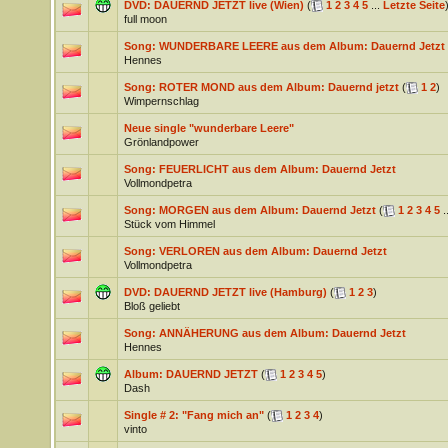
DVD: DAUERND JETZT live (Wien)
(
1
2
3
4
5
...
Letzte Seite
full moon
Song: WUNDERBARE LEERE aus dem Album: Dauernd Jetzt
Hennes
Song: ROTER MOND aus dem Album: Dauernd jetzt
(
1
2
)
Wimpernschlag
Neue single "wunderbare Leere"
Grönlandpower
Song: FEUERLICHT aus dem Album: Dauernd Jetzt
Vollmondpetra
Song: MORGEN aus dem Album: Dauernd Jetzt
(
1
2
3
4
5
.
Stück vom Himmel
Song: VERLOREN aus dem Album: Dauernd Jetzt
Vollmondpetra
DVD: DAUERND JETZT live (Hamburg)
(
1
2
3
)
Bloß geliebt
Song: ANNÄHERUNG aus dem Album: Dauernd Jetzt
Hennes
Album: DAUERND JETZT
(
1
2
3
4
5
)
Dash
Single # 2: "Fang mich an"
(
1
2
3
4
)
vinto