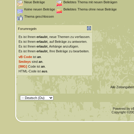
Neue Beiträge
Beliebtes Thema mit neuen Beiträgen
Keine neuen Beiträge
Beliebtes Thema ohne neue Beiträge
Thema geschlossen
Forumregeln
Es ist Ihnen
erlaubt
, neue Themen zu verfassen.
Es ist Ihnen
erlaubt
, auf Beiträge zu antworten.
Es ist Ihnen
erlaubt
, Anhänge anzufügen.
Es ist Ihnen
erlaubt
, Ihre Beiträge zu bearbeiten.
vB Code
ist
an
.
Smileys
sind
an
.
[IMG]
Code ist
an
.
HTML-Code ist
aus
.
Alle Zeitangaben
Powered by vBu
Copyright ©2000