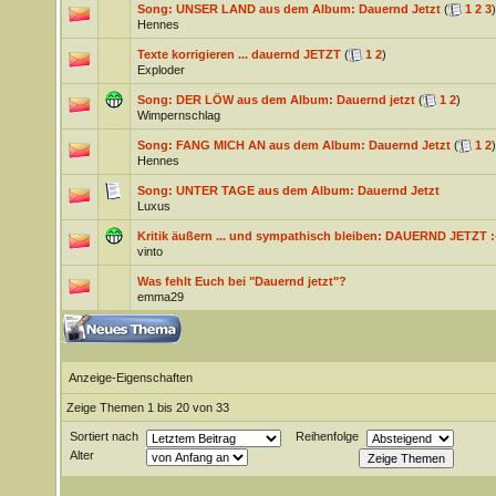
Song: UNSER LAND aus dem Album: Dauernd Jetzt
(
1
2
3
)
Hennes
Texte korrigieren ... dauernd JETZT
(
1
2
)
Exploder
Song: DER LÖW aus dem Album: Dauernd jetzt
(
1
2
)
Wimpernschlag
Song: FANG MICH AN aus dem Album: Dauernd Jetzt
(
1
2
)
Hennes
Song: UNTER TAGE aus dem Album: Dauernd Jetzt
Luxus
Kritik äußern ... und sympathisch bleiben: DAUERND JETZT :
vinto
Was fehlt Euch bei "Dauernd jetzt"?
emma29
Anzeige-Eigenschaften
Zeige Themen 1 bis 20 von 33
Sortiert nach
Reihenfolge
Alter