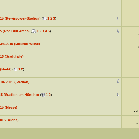
15 (Rewirpower-Stadion)
(
1
2
3
)
15 (Red Bull Arena)
(
1
2
3
4
5
)
.06.2015 (Meierhofwiese)
15 (Stadthalle)
(Markt)
(
1
2
)
.06.2015 (Stadion)
15 (Stadion am Hünting)
(
1
2
)
015 (Messe)
vo
015 (Arena)
v