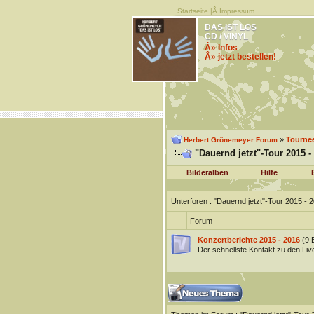
Startseite
|Â
Impressum
DAS IST LOS
CD / VINYL
Â» Infos
Â» jetzt bestellen!
»
Tourne
Herbert Grönemeyer Forum
"Dauernd jetzt"-Tour 2015 -
Bilderalben
Hilfe
Unterforen
: "Dauernd jetzt"-Tour 2015 - 
Forum
Konzertberichte 2015 - 2016
(9 
Der schnellste Kontakt zu den Li