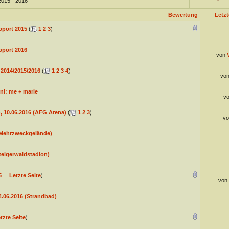
2015 - 2016
Bewertung
Letzt
pport 2015
(
1
2
3
)
port 2016
von
 2014/2015/2016
(
1
2
3
4
)
vo
ni: me + marie
v
, 10.06.2016 (AFG Arena)
(
1
2
3
)
v
 (Mehrzweckgelände)
Steigerwaldstadion)
5
...
Letzte Seite
)
von
4.06.2016 (Strandbad)
tzte Seite
)