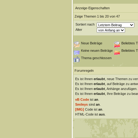
Anzeige-Eigenschaften
Zeige Themen 1 bis 20 von 47
Sortiert nach
Alter
Neue Beiträge
Beliebtes 
Keine neuen Beiträge
Beliebtes 
Thema geschlossen
Forumregeln
Es ist Ihnen
erlaubt
, neue Themen zu ver
Es ist Ihnen
erlaubt
, auf Beiträge zu antw
Es ist Ihnen
erlaubt
, Anhänge anzufügen.
Es ist Ihnen
erlaubt
, Ihre Beiträge zu bear
vB Code
ist
an
.
Smileys
sind
an
.
[IMG]
Code ist
an
.
HTML-Code ist
aus
.