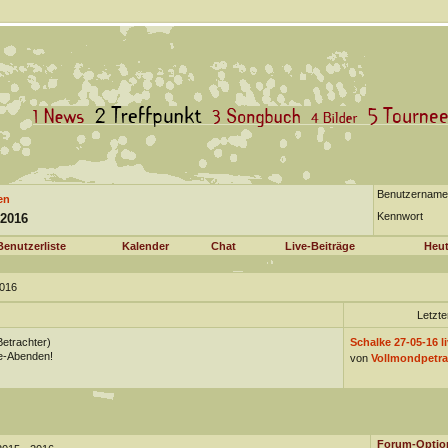
Benutzername
en
Kennwort
 2016
Benutzerliste
Kalender
Chat
Live-Beiträge
Heut
2016
Letzte
Betrachter)
Schalke 27-05-16 li
ve-Abenden!
von
Vollmondpetra
Forum-Optio