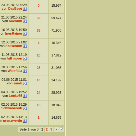
23.06.2015
00:29
0
15.974
von
DasBoot
21.06.2015
22:24
53
59.474
von
bochum
16.06.2015
10:50
85
71.953
von
InesRainer
12.06.2015
21:02
4
16.346
von
Fallschirm
11.06.2015
12:19
10
17.812
von
full moon
10.06.2015
17:56
28
31.055
von
Westfalia
09.06.2015
11:01
16
24.192
von
sandi
04.06.2015
19:52
24
28.925
von
Locke65
02.06.2015
18:29
10
18.042
n
Schwababub
02.06.2015
14:13
1
14.876
on
grenzwertig
Seite 1 von 3
1
2
3
>