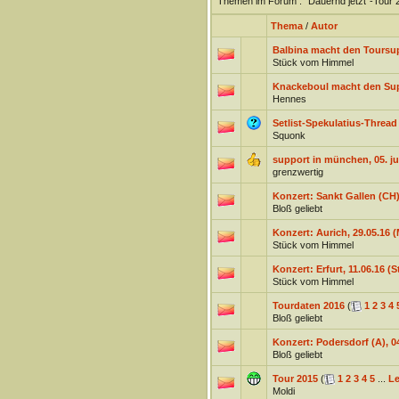
Themen im Forum
: "Dauernd jetzt"-Tour 
Thema
/
Autor
Balbina macht den Toursu
Stück vom Himmel
Knackeboul macht den Sup
Hennes
Setlist-Spekulatius-Thread
Squonk
support in münchen, 05. ju
grenzwertig
Konzert: Sankt Gallen (CH)
Bloß geliebt
Konzert: Aurich, 29.05.16
Stück vom Himmel
Konzert: Erfurt, 11.06.16 (
Stück vom Himmel
Tourdaten 2016
(
1
2
3
4
Bloß geliebt
Konzert: Podersdorf (A), 0
Bloß geliebt
Tour 2015
(
1
2
3
4
5
...
Le
Moldi