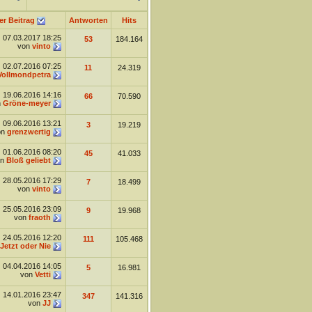
er Beitrag
Antworten
Hits
07.03.2017
18:25
53
184.164
von
vinto
02.07.2016
07:25
11
24.319
Vollmondpetra
19.06.2016
14:16
66
70.590
n
Gröne-meyer
09.06.2016
13:21
3
19.219
on
grenzwertig
01.06.2016
08:20
45
41.033
on
Bloß geliebt
28.05.2016
17:29
7
18.499
von
vinto
25.05.2016
23:09
9
19.968
von
fraoth
24.05.2016
12:20
111
105.468
Jetzt oder Nie
04.04.2016
14:05
5
16.981
von
Vetti
14.01.2016
23:47
347
141.316
von
JJ