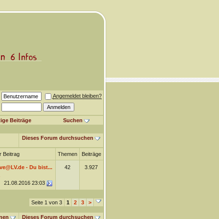
Angemeldet bleiben?
ige Beiträge
Suchen
Dieses Forum durchsuchen
r Beitrag
Themen
Beiträge
ve@LV.de - Du bist...
42
3.927
21.08.2016
23:03
Seite 1 von 3
1
2
3
>
nen
Dieses Forum durchsuchen