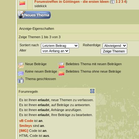
Forumstreffen in Göttingen - die ersten Ideen
(
1
2
3
4
)
sidekick
Anzeige-Eigenschaften
Zeige Themen 1 bis 3 von 3
Sortiert nach
Reihenfolge
Alter
Neue Beiträge
Beliebtes Thema mit neuen Beiträgen
Keine neuen Beiträge
Beliebtes Thema ohne neue Beiträge
Thema geschlossen
Forumregeln
Es ist Ihnen
erlaubt
, neue Themen zu verfassen.
Es ist Ihnen
erlaubt
, auf Beiträge zu antworten.
Es ist Ihnen
erlaubt
, Anhänge anzufügen.
Es ist Ihnen
erlaubt
, Ihre Beiträge zu bearbeiten.
vB Code
ist
an
.
Smileys
sind
an
.
[IMG]
Code ist
an
.
HTML-Code ist
aus
.