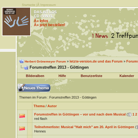
Startseite
|Â
Impressum
DAS IST LOS
CD / VINYL
Â» Infos
Â» jetzt bestellen!
»
letzte-version.de und das Forum
»
Forums
Herbert Grönemeyer Forum
Forumstreffen 2013 - Göttingen
Bilderalben
Hilfe
Benutzerliste
Kalender
Themen im Forum
: Forumstreffen 2013 - Göttingen
Thema
/
Autor
Forumstreffen in Göttingen – vor und nach dem Musical
(
1
2
red flash
Teilnehmerliste: Musical "Halt mich" am 20. April in Göttingen
(
Hennes