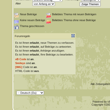
Alter
Neue Beiträge
Beliebtes Thema mit neuen Beiträgen
Keine neuen Beiträge
Beliebtes Thema ohne neue Beiträge
Thema geschlossen
Forumregeln
Es ist Ihnen
erlaubt
, neue Themen zu verfassen.
Es ist Ihnen
erlaubt
, auf Beiträge zu antworten.
Es ist Ihnen
erlaubt
, Anhänge anzufügen.
Es ist Ihnen
erlaubt
, Ihre Beiträge zu bearbeiten.
vB Code
ist
an
.
Smileys
sind
an
.
[IMG]
Code ist
an
.
HTML-Code ist
aus
.
Alle Zeitangaben
Powered by vBu
Copyright ©2000