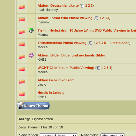
Aktion: Deutschlandkarte
(
1
2
3
)
statistikconny
Aktion: Plakat zum Public Viewing
(
1
2
3
4
)
marlon75
Tief im Herbst drin: 10 Jahre LV mit DVD Public Viewing in Le
Mocca
Teilnehmerliste Public Viewing
(
1
2
3
4
5
...
Letzte Seite
)
Mocca
Aktion: Bilder, Bilder und nochmals Bilder
KHB1
WICHTIG! Info zum Public Viewing!
(
1
2
3
4
)
Mocca
Aktion Geheimkonzert
cloclo
Hotels in Leipzig
KHB1
Anzeige-Eigenschaften
Zeige Themen 1 bis 10 von 10
Sortiert nach
Reihenfolge