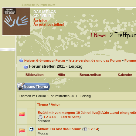
Startseite
|Â
Impressum
DAS IST LOS
CD / VINYL
Â» Infos
Â» jetzt bestellen!
»
letzte-version.de und das Forum
»
Forums
Herbert Grönemeyer Forum
Forumstreffen 2011 - Leipzig
Bilderalben
Hilfe
Benutzerliste
Kalender
Themen im Forum
: Forumstreffen 2011 - Leipzig
Thema
/
Autor
Erzähl mir von morgen: 10 Jahre! live@LV.de ...und eine gro
(
1
2
3
4
5
...
Letzte Seite
)
christian
Aktion: Du bist das Forum!
(
1
2
3
4
)
Mocca