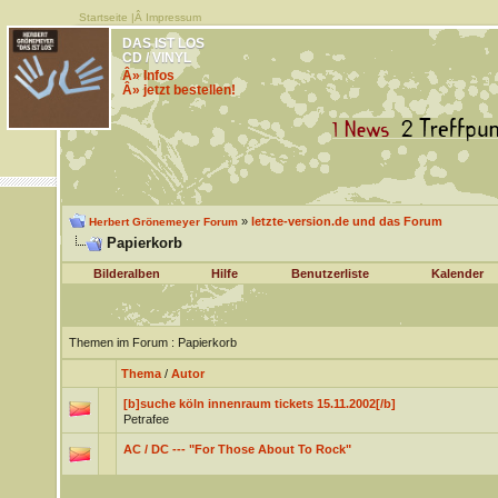
Startseite
|Â
Impressum
DAS IST LOS
CD / VINYL
Â» Infos
Â» jetzt bestellen!
»
letzte-version.de und das Forum
Herbert Grönemeyer Forum
Papierkorb
Bilderalben
Hilfe
Benutzerliste
Kalender
Themen im Forum
: Papierkorb
Thema
/
Autor
[b]suche köln innenraum tickets 15.11.2002[/b]
Petrafee
AC / DC --- "For Those About To Rock"