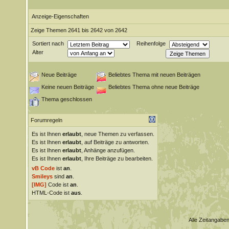
Anzeige-Eigenschaften
Zeige Themen 2641 bis 2642 von 2642
Sortiert nach
Reihenfolge
Alter
Neue Beiträge
Beliebtes Thema mit neuen Beiträgen
Keine neuen Beiträge
Beliebtes Thema ohne neue Beiträge
Thema geschlossen
Forumregeln
Es ist Ihnen
erlaubt
, neue Themen zu verfassen.
Es ist Ihnen
erlaubt
, auf Beiträge zu antworten.
Es ist Ihnen
erlaubt
, Anhänge anzufügen.
Es ist Ihnen
erlaubt
, Ihre Beiträge zu bearbeiten.
vB Code
ist
an
.
Smileys
sind
an
.
[IMG]
Code ist
an
.
HTML-Code ist
aus
.
Alle Zeitangaben