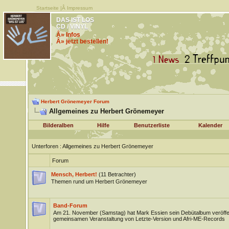
Startseite
|Â
Impressum
DAS IST LOS
CD / VINYL
Â» Infos
Â» jetzt bestellen!
Herbert Grönemeyer Forum
Allgemeines zu Herbert Grönemeyer
Bilderalben
Hilfe
Benutzerliste
Kalender
Unterforen
: Allgemeines zu Herbert Grönemeyer
Forum
Mensch, Herbert!
(11 Betrachter)
Themen rund um Herbert Grönemeyer
Band-Forum
Am 21. November (Samstag) hat Mark Essien sein Debütalbum veröffen
gemeinsamen Veranstaltung von Letzte-Version und Afri-ME-Records