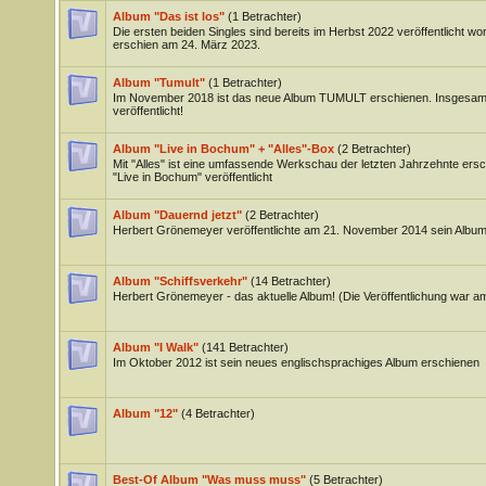
Album "Das ist los"
(1 Betrachter)
Die ersten beiden Singles sind bereits im Herbst 2022 veröffentlicht w
erschien am 24. März 2023.
Album "Tumult"
(1 Betrachter)
Im November 2018 ist das neue Album TUMULT erschienen. Insgesamt
veröffentlicht!
Album "Live in Bochum" + "Alles"-Box
(2 Betrachter)
Mit "Alles" ist eine umfassende Werkschau der letzten Jahrzehnte ersch
"Live in Bochum" veröffentlicht
Album "Dauernd jetzt"
(2 Betrachter)
Herbert Grönemeyer veröffentlichte am 21. November 2014 sein Album 
Album "Schiffsverkehr"
(14 Betrachter)
Herbert Grönemeyer - das aktuelle Album! (Die Veröffentlichung war a
Album "I Walk"
(141 Betrachter)
Im Oktober 2012 ist sein neues englischsprachiges Album erschienen
Album "12"
(4 Betrachter)
Best-Of Album "Was muss muss"
(5 Betrachter)