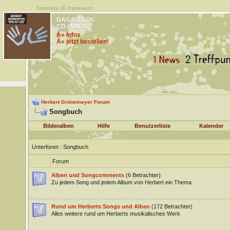
Startseite
|Â
Impressum
DAS IST LOS
CD / VINYL
Â» Infos
Â» jetzt bestellen!
Herbert Grönemeyer Forum
Songbuch
Bilderalben
Hilfe
Benutzerliste
Kalender
Unterforen
: Songbuch
Forum
Alben und Songcomments
(6 Betrachter)
Zu jedem Song und jedem Album von Herbert ein Thema
Rund um Herberts Songs und Alben
(172 Betrachter)
Alles weitere rund um Herberts musikalisches Werk