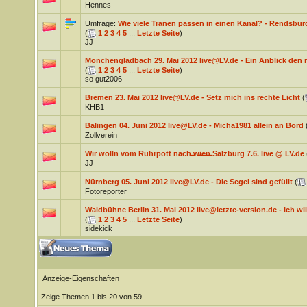
Hennes
Umfrage:
Wie viele Tränen passen in einen Kanal? - Rendsburg
(
1
2
3
4
5
...
Letzte Seite
)
JJ
Mönchengladbach 29. Mai 2012 live@LV.de - Ein Anblick den 
(
1
2
3
4
5
...
Letzte Seite
)
so gut2006
Bremen 23. Mai 2012 live@LV.de - Setz mich ins rechte Licht
(
KHB1
Balingen 04. Juni 2012 live@LV.de - Micha1981 allein an Bord
Zollverein
Wir wolln vom Ruhrpott nach ̶w̶̶i̶̶e̶̶n̶ Salzburg 7.6. live @ LV.de
JJ
Nürnberg 05. Juni 2012 live@LV.de - Die Segel sind gefüllt
(
Fotoreporter
Waldbühne Berlin 31. Mai 2012 live@letzte-version.de - Ich will
(
1
2
3
4
5
...
Letzte Seite
)
sidekick
Anzeige-Eigenschaften
Zeige Themen 1 bis 20 von 59