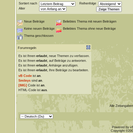
Sortiert nach
Reihenfolge
Alter
Neue Beiträge
Beliebtes Thema mit neuen Beiträgen
Keine neuen Beiträge
Beliebtes Thema ohne neue Beiträge
Thema geschlossen
Forumregeln
Es ist Ihnen
erlaubt
, neue Themen zu verfassen.
Es ist Ihnen
erlaubt
, auf Beiträge zu antworten.
Es ist Ihnen
erlaubt
, Anhänge anzufügen.
Es ist Ihnen
erlaubt
, Ihre Beiträge zu bearbeiten.
vB Code
ist
an
.
Smileys
sind
an
.
[IMG]
Code ist
an
.
HTML-Code ist
aus
.
Alle Zeitangaben
Powered by vBu
Copyright ©2000