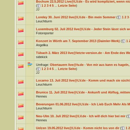
Bochum 22.5.2012 Live@LV.de - Es wird kompliziert, wenn nic
(
1
2
3
4
5
...
Letzte Seite
)
JJ
Loreley 30. Juni 2012 live@LV.de - Bin mein Sommer
(
1
2
3
Leuchtturm
Luxemburg 02. Juli 2012 live@LV.de - Jeder Stein lässt sich 
Fotoreporter
Konzert in Wörth am 7. September 2013 (Daimler-Werk)
(
1
Angelika
Tübach 2. März 2013 live@letzte-version.de - Am Ende des We
sidekick
Umfrage:
Obertauern live@lv.de - Von mir aus kann es hageln, 
(
1
2
3
4
5
...
Letzte Seite
)
JJ
Locarno 13. Juli 2012 live@LV.de - Komm und mach sie sücht
Leuchtturm
Brunico 11. Juli 2012 live@LV.de - Ankunft und Abflug, mitten
Hennes
Beverungen 01.06.2012 live@LV.de - Ich Lieb Euch Mehr Als M
Leuchtturm
Neu-Ulm 10. Juli 2012 live@LV.de - Ich will dich hier bei mir
(
Hennes
Uelzen 19.05.2012 live@LV.de - Komm nicht los von dir
(
1
2