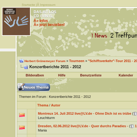
Startseite
|Â
Impressum
DAS IST LOS
CD / VINYL
Â» Infos
Â» jetzt bestellen!
»
Tourneen
»
"Schiffsverkehr"-Tour 2011 - 2
Herbert Grönemeyer Forum
Konzertberichte 2011 - 2012
Bilderalben
Hilfe
Benutzerliste
Kalender
Themen im Forum
: Konzertberichte 2011 - 2012
Thema
/
Autor
Montreux 14. Juli 2012 live@LV.de - Ohne Dich ist es trübe
(
Leuchtturm
Dresden, 02.06.2012 live@LV.de - Quer durchs Paradies -
(
1
Mania