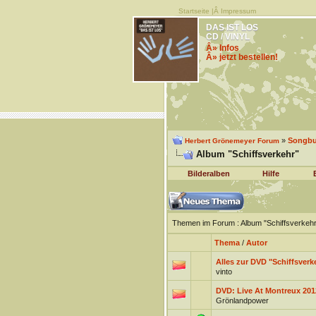
Startseite
|Â
Impressum
DAS IST LOS
CD / VINYL
Â» Infos
Â» jetzt bestellen!
»
Songb
Herbert Grönemeyer Forum
Album "Schiffsverkehr"
Bilderalben
Hilfe
Themen im Forum
: Album "Schiffsverkehr
Thema
/
Autor
Alles zur DVD "Schiffsverk
vinto
DVD: Live At Montreux 201
Grönlandpower