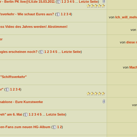
r - Berlin PK live@LV.de 15.03.2011
(
1
2
3
4
5
...
Letzte Seite
)
ffsverkehr - Wie schaut Eures aus?
(
1
2
3
4
)
von
Ich_will_meh
s Video des Jahres werden! Abstimmen!
von
er
von
diese
ngles erscheinen noch?
(
1
2
3
4
5
...
Letzte Seite
)
von
Mach
"Schiffsverkehr"
r"
(
1
2
3
4
)
hablone - Eure Kunstwerke
vo
eh" am 6. Mai
(
1
2
3
4
5
...
Letzte Seite
)
gen-Fans zum neuen HG-Album
(
1
2
)