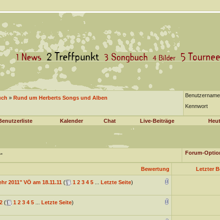
Benutzername
uch
»
Rund um Herberts Songs und Alben
Kennwort
Benutzerliste
Kalender
Chat
Live-Beiträge
Heut
Forum-Optio
"
Bewertung
Letzter B
ehr 2011" VÖ am 18.11.11
(
1
2
3
4
5
...
Letzte Seite
)
2
(
1
2
3
4
5
...
Letzte Seite
)