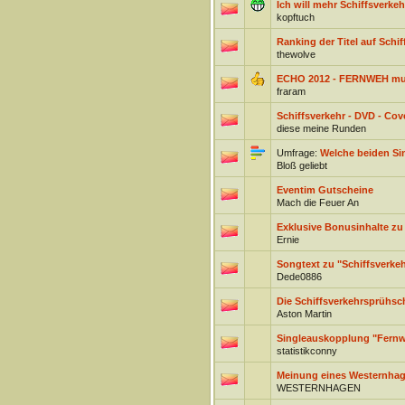
Ich will mehr Schiffsverkeh
kopftuch
Ranking der Titel auf Schi
thewolve
ECHO 2012 - FERNWEH mus
fraram
Schiffsverkehr - DVD - Cov
diese meine Runden
Umfrage:
Welche beiden Si
Bloß geliebt
Eventim Gutscheine
Mach die Feuer An
Exklusive Bonusinhalte zu 
Ernie
Songtext zu "Schiffsverkeh
Dede0886
Die Schiffsverkehrsprühsc
Aston Martin
Singleauskopplung "Fernw
statistikconny
Meinung eines Westernha
WESTERNHAGEN