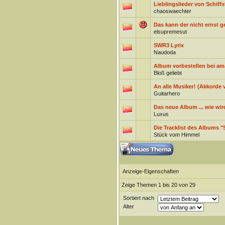
Lieblingslieder von Schiff
chaoswaechter
Das kann der nicht ernst 
elsupremesut
SWR3 Lyrix
Naudoda
Album vorbestellen bei a
Bloß geliebt
An alle Musiker! (Akkorde 
Guitarhero
Das neue Album ... wie wi
Luxus
Die Tracklist des Albums "
Stück vom Himmel
Anzeige-Eigenschaften
Zeige Themen 1 bis 20 von 29
Sortiert nach
Alter