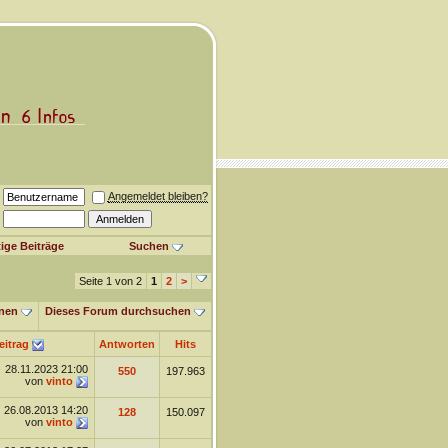
Angemeldet bleiben?
ige Beiträge
Suchen
Seite 1 von 2
1
2
>
nen
Dieses Forum durchsuchen
eitrag
Antworten
Hits
28.11.2023
21:00
550
197.963
von
vinto
26.08.2013
14:20
128
150.097
von
vinto