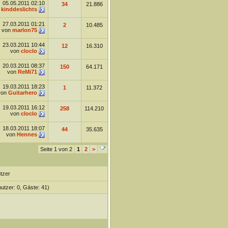
05.05.2011
02:10
34
21.886
n
kinddeslichts
27.03.2011
01:21
2
10.485
von
marlon75
23.03.2011
10:44
12
16.310
von
cloclo
20.03.2011
08:37
150
64.171
von
ReMi71
19.03.2011
18:23
1
11.372
von
Guitarhero
19.03.2011
16:12
258
114.210
von
cloclo
18.03.2011
18:07
44
35.635
von
Hennes
Seite 1 von 2
1
2
>
tzer
nutzer: 0, Gäste: 41)