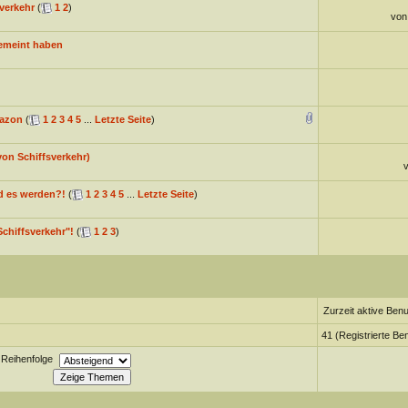
sverkehr
(
1
2
)
vo
gemeint haben
mazon
(
1
2
3
4
5
...
Letzte Seite
)
von Schiffsverkehr)
rd es werden?!
(
1
2
3
4
5
...
Letzte Seite
)
Schiffsverkehr"!
(
1
2
3
)
Zurzeit aktive Benu
41 (Registrierte Be
Reihenfolge