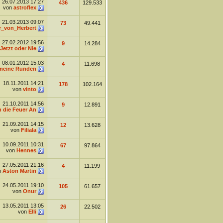
26.07.2013
17:27
436
129.533
von
astroflex
21.03.2013
09:07
73
49.441
r_von_Herbert
27.02.2012
19:56
9
14.284
Jetzt oder Nie
08.01.2012
15:03
4
11.698
 meine Runden
18.11.2011
14:21
178
102.164
von
vinto
21.10.2011
14:56
9
12.891
 die Feuer An
21.09.2011
14:15
12
13.628
von
Filiala
10.09.2011
10:31
67
97.864
von
Hennes
27.05.2011
21:16
4
11.199
n
Aston Martin
24.05.2011
19:10
105
61.657
von
Onur
13.05.2011
13:05
26
22.502
von
Elli