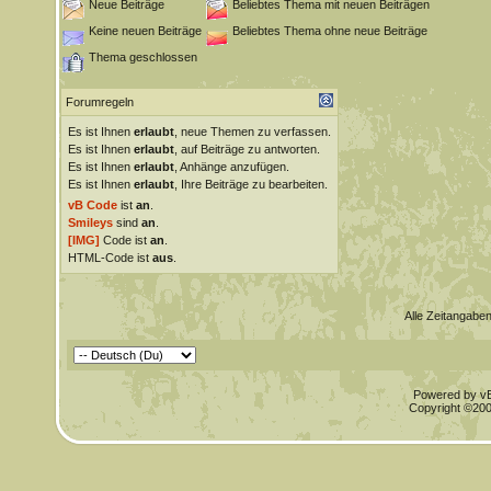
Neue Beiträge
Beliebtes Thema mit neuen Beiträgen
Keine neuen Beiträge
Beliebtes Thema ohne neue Beiträge
Thema geschlossen
Forumregeln
Es ist Ihnen
erlaubt
, neue Themen zu verfassen.
Es ist Ihnen
erlaubt
, auf Beiträge zu antworten.
Es ist Ihnen
erlaubt
, Anhänge anzufügen.
Es ist Ihnen
erlaubt
, Ihre Beiträge zu bearbeiten.
vB Code
ist
an
.
Smileys
sind
an
.
[IMG]
Code ist
an
.
HTML-Code ist
aus
.
Alle Zeitangaben
Powered by vBu
Copyright ©2000