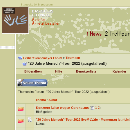
Startseite
|Â
Impressum
DAS IST LOS
CD / VINYL
Â» Infos
Â» jetzt bestellen!
»
Tourneen
Herbert Grönemeyer Forum
"20 Jahre Mensch"-Tour 2022 (ausgefallen!!)
Bilderalben
Hilfe
Benutzerliste
Kalender
Themen im Forum
: "20 Jahre Mensch"-Tour 2022 (ausgefallen!!)
Thema
/
Autor
Konzerte fallen wegen Corona aus
(
1
2
)
Bloß geliebt
"20 Jahre Mensch"-Tour 2022 live@LV.de - Momentan ist richt
Luxus