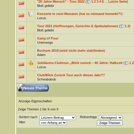
"20 Jahre Mensch" - Tour 2022
(
1
2
3
4
5
...
Letzte Seite
)
Bloß geliebt
Konzerte in zwei Monaten (hat es niemand bemerkt?!)
Luxus
Tour 2021 (Hoffnungen, Gerüchte & Spekulationen)
(
1
2
)
Bloß geliebt
Gang of Four
Unterwegs
Bochum 2019 (wird nicht mehr stattfinden)
Adam
Jubiläums-Clubtour „Blick zurück – 40 Jahre: Halbzeit
(
1
2
Luxus
Club/Blick Zurück Tour auch dieses Jahr??
Schwababub
Anzeige-Eigenschaften
Zeige Themen 1 bis 9 von 9
Sortiert nach
Reihenfolge
Alter