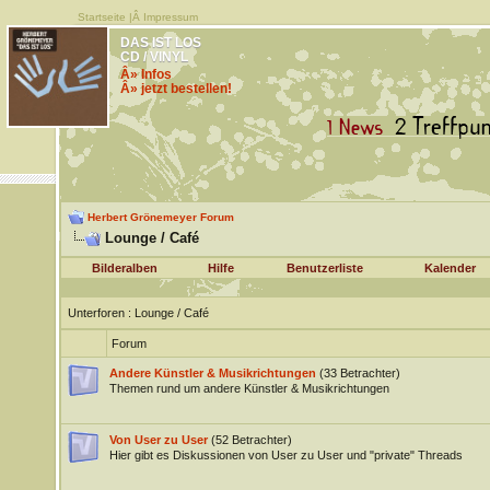
Startseite
|Â
Impressum
DAS IST LOS
CD / VINYL
Â» Infos
Â» jetzt bestellen!
Herbert Grönemeyer Forum
Lounge / Café
Bilderalben
Hilfe
Benutzerliste
Kalender
Unterforen
: Lounge / Café
Forum
Andere Künstler & Musikrichtungen
(33 Betrachter)
Themen rund um andere Künstler & Musikrichtungen
Von User zu User
(52 Betrachter)
Hier gibt es Diskussionen von User zu User und "private" Threads