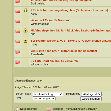
1x Ticket für Podersdorf vergünstigt abzugeben!
Bloß geliebt
2 Tickets für Hamburg abzugeben (Stehplätze / Innenraum)
Kipsy
Verkaufe 1 Ticket für Dresden
Wimpernschlag
Mitfahrgelegenheit 02. Juni Rückfahrt Salzburg-München ge
pille
Bei Eventim wieder 1. FOS - Tickets für Gelsenkirchen erhältli
Kipsy
Von Berlin nach Erfurt: Mitfahrgelegenheit gesucht
Reneberlin
2 x FOS Erfurt am 11.6. zu verkaufen
Wimpernschlag
Anzeige-Eigenschaften
Zeige Themen 121 bis 140 von 2642
Sortiert nach
Reihenfolge
Alter
Neue Beiträge
Beliebtes Thema mit neuen Beiträgen