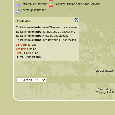
Keine neuen Beiträge
Beliebtes Thema ohne neue Beiträge
Thema geschlossen
Forumregeln
Es ist Ihnen
erlaubt
, neue Themen zu verfassen.
Es ist Ihnen
erlaubt
, auf Beiträge zu antworten.
Es ist Ihnen
erlaubt
, Anhänge anzufügen.
Es ist Ihnen
erlaubt
, Ihre Beiträge zu bearbeiten.
vB Code
ist
an
.
Smileys
sind
an
.
[IMG]
Code ist
an
.
HTML-Code ist
aus
.
Alle Zeitangaben
Powered by vBu
Copyright ©2000