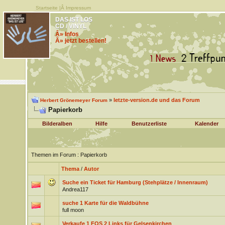
Startseite
|Â
Impressum
DAS IST LOS
CD / VINYL
Â» Infos
Â» jetzt bestellen!
»
letzte-version.de und das Forum
Herbert Grönemeyer Forum
Papierkorb
Bilderalben
Hilfe
Benutzerliste
Kalender
Themen im Forum
: Papierkorb
Thema
/
Autor
Suche ein Ticket für Hamburg (Stehplätze / Innenraum)
Andrea117
suche 1 Karte für die Waldbühne
full moon
Verkaufe 1 FOS 2 Links für Gelsenkirchen