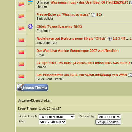
Umfrage:
Was muss muss - das User Best Of (Teil 12/ZWLF)
(
Hennes
Presse-Echo zu "Was muss muss"
(
1
2
)
Bloß geliebt
Glück (Teamsilvaracing RMX)
Freshman
Reaktionen auf Herberts neue Single "Glück"
(
1
2
3
4
5
...
L
Jetzt oder Nie
Der Weg Live Version Semperoper 2007 veröffentlicht
Ernie
LV fight club - Es muss ja vieles, aber muss alles was muss?
Mocca
EMI Pressetermin am 19.11. zur Veröffentlichung von WMM
(
Stück vom Himmel
Anzeige-Eigenschaften
Zeige Themen 1 bis 20 von 27
Sortiert nach
Reihenfolge
Alter