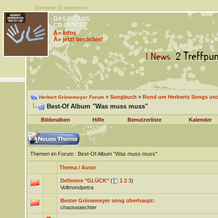
Startseite
|Â
Impressum
DAS IST LOS
CD / VINYL
Â» Infos
Â» jetzt bestellen!
»
Songbuch
»
Rund um Herberts Songs un
Herbert Grönemeyer Forum
Best-Of Album "Was muss muss"
Bilderalben
Hilfe
Benutzerliste
Kalender
Themen im Forum
: Best-Of Album "Was muss muss"
Thema
/
Autor
Definiere "GLÜCK"
(
1
2
3
)
Vollmondpetra
Bester Grönemeyer song überhaupt:
chaoswaechter