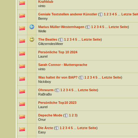
Kraftklub
vinto
Geniale Textstellen anderer Künstler
(
1
2
3
4
5
...
Letzte Sei
Benny
Marius Müller-Westernhagen
(
1
2
3
4
5
...
Letzte Seite
)
Welle
The Beatles
(
1
2
3
4
5
...
Letzte Seite
)
GlitzerndesMeer
Persönliche Top 10 2024
Laurel
Sarah Connor - Muttersprache
vinto
Was haltet ihr von BAP?
(
1
2
3
4
5
...
Letzte Seite
)
Nickiboy
Ohrwurm
(
1
2
3
4
5
...
Letzte Seite
)
RaBraBo
Persönliche Top10 2023
Laurel
Depeche Mode
(
1
2
3
)
Onur
Die Ärzte
(
1
2
3
4
5
...
Letzte Seite
)
Easy