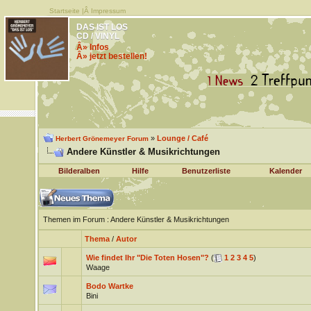
Startseite
|Â
Impressum
DAS IST LOS
CD / VINYL
Â» Infos
Â» jetzt bestellen!
»
Lounge / Café
Herbert Grönemeyer Forum
Andere Künstler & Musikrichtungen
Bilderalben
Hilfe
Benutzerliste
Kalender
Themen im Forum
: Andere Künstler & Musikrichtungen
Thema
/
Autor
Wie findet Ihr "Die Toten Hosen"?
(
1
2
3
4
5
)
Waage
Bodo Wartke
Bini