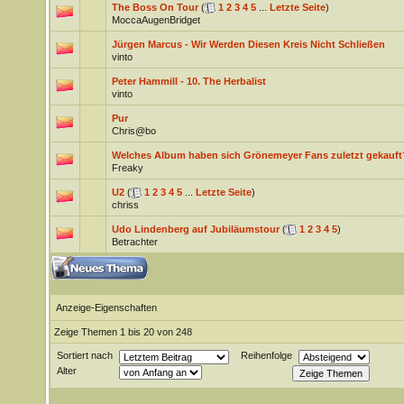
The Boss On Tour
(
1
2
3
4
5
...
Letzte Seite
)
MoccaAugenBridget
Jürgen Marcus - Wir Werden Diesen Kreis Nicht Schließen
vinto
Peter Hammill - 10. The Herbalist
vinto
Pur
Chris@bo
Welches Album haben sich Grönemeyer Fans zuletzt gekauft
Freaky
U2
(
1
2
3
4
5
...
Letzte Seite
)
chriss
Udo Lindenberg auf Jubiläumstour
(
1
2
3
4
5
)
Betrachter
Anzeige-Eigenschaften
Zeige Themen 1 bis 20 von 248
Sortiert nach
Reihenfolge
Alter