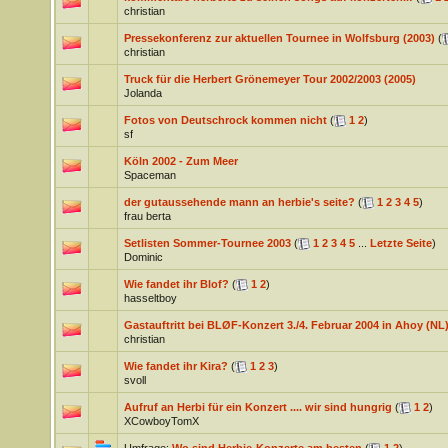
christian
Pressekonferenz zur aktuellen Tournee in Wolfsburg (2003)
(
christian
Truck für die Herbert Grönemeyer Tour 2002/2003 (2005)
Jolanda
Fotos von Deutschrock kommen nicht
(
1
2
)
sf
Köln 2002 - Zum Meer
Spaceman
der gutaussehende mann an herbie's seite?
(
1
2
3
4
5
)
frau berta
Setlisten Sommer-Tournee 2003
(
1
2
3
4
5
...
Letzte Seite
)
Dominic
Wie fandet ihr Blof?
(
1
2
)
hasseltboy
Gastauftritt bei BLØF-Konzert 3./4. Februar 2004 in Ahoy (NL
christian
Wie fandet ihr Kira?
(
1
2
3
)
svoll
Aufruf an Herbi für ein Konzert .... wir sind hungrig
(
1
2
)
XCowboyTomX