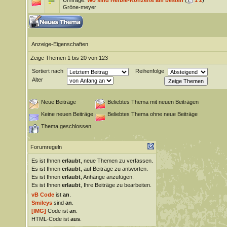
Umfrage:
Wo sind Herbie-Konzerte am besten
(
1
2
)
Gröne-meyer
Anzeige-Eigenschaften
Zeige Themen 1 bis 20 von 123
Sortiert nach
Reihenfolge
Alter
Neue Beiträge
Beliebtes Thema mit neuen Beiträgen
Keine neuen Beiträge
Beliebtes Thema ohne neue Beiträge
Thema geschlossen
Forumregeln
Es ist Ihnen
erlaubt
, neue Themen zu verfassen.
Es ist Ihnen
erlaubt
, auf Beiträge zu antworten.
Es ist Ihnen
erlaubt
, Anhänge anzufügen.
Es ist Ihnen
erlaubt
, Ihre Beiträge zu bearbeiten.
vB Code
ist
an
.
Smileys
sind
an
.
[IMG]
Code ist
an
.
HTML-Code ist
aus
.