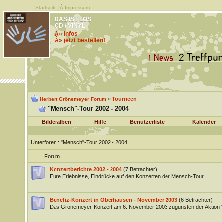
Startseite
|Â
Impressum
DAS IST LOS
CD / VINYL
Â» Infos
Â» jetzt bestellen!
»
Tourneen
Herbert Grönemeyer Forum
"Mensch"-Tour 2002 - 2004
Bilderalben
Hilfe
Benutzerliste
Kalender
Unterforen
: "Mensch"-Tour 2002 - 2004
Forum
Konzertberichte 2002 - 2004
(7 Betrachter)
Eure Erlebnisse, Eindrücke auf den Konzerten der Mensch-Tour
Benefiz-Konzert in Oberhausen - November 2003
(6 Betrachter)
Das Grönemeyer-Konzert am 6. November 2003 zugunsten der Aktion "