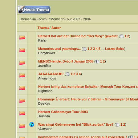
Themen im Forum
: "Mensch"-Tour 2002 - 2004
Thema
/
Autor
Herbert hat auf der Bühne bei "Der Weg" geweint
(
1
2
)
Karls
Memories and yearnings...
(
1
2
3
4
5
...
Letzte Seite
)
Danyflower
MENSCHende, D-dorf Januar 2005
(
1
2
)
astroflex
JAAAAAAKOB!
(
1
2
3
4
)
Anonymous
Herbert bring das komplette Schalke - Mensch Tour Konzert r
Nightman
Hommage à 'erbert: Heute vor 7 Jahren - Grönemeyer @ Montr
DeeKay
Herbert Grönemeyer Tour 2003
Jolanda
Was singt Grönemeyer bei "Blick zurück" live?
(
1
2
)
*Jansen*
kommentare herberts zu seinen songs auf konzerten..!
(
1