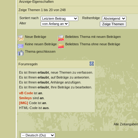
Anzeige-Eigenschaften
Zeige Themen 1 bis 20 von 248
Sortiert nach
Reihenfolge
Alter
Neue Beiträge
Beliebtes Thema mit neuen Beiträgen
Keine neuen Beiträge
Beliebtes Thema ohne neue Beiträge
Thema geschlossen
Forumregeln
Es ist Ihnen
erlaubt
, neue Themen zu verfassen.
Es ist Ihnen
erlaubt
, auf Beiträge zu antworten.
Es ist Ihnen
erlaubt
, Anhänge anzufügen.
Es ist Ihnen
erlaubt
, Ihre Beiträge zu bearbeiten.
vB Code
ist
an
.
Smileys
sind
an
.
[IMG]
Code ist
an
.
HTML-Code ist
aus
.
Alle Zeitangaben