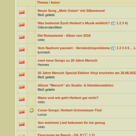
Thema
/
Autor
Neuer Song „Mein Osten“ mit Silbermond
Bloß geliebt
Was bedeutet Euch Herbert's Musik wirklich?
(
1
2
3
4
)
GlitzerndesMeer
Die Remastered - Alben von 2018
vinto
Vom Nashorn passiert - Verständnisprobleme
(
1
2
3
4
5
...
L
lysmask
zwei neue Songs zu 20 Jahre Mensch
Hennes
20 Jahre Mensch Special Edition Vinyl erscheint am 26.08.202
Bloß geliebt
Album "Mensch" als Studio- & Heimkinoedition
Bloß geliebt
Wann und wie geht Herbert gar nicht?
vinto
Cover-Songs: Herbert-Grönemeyer-Titel
Luxus
Von welchem Lied bekommt ihr nie genug
vinto
Flugzeuge im Bauch - Oli. P
(
1
2
)