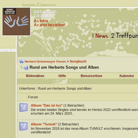
Startseite
|Â
Impressum
DAS IST LOS
CD / VINYL
Â» Infos
Â» jetzt bestellen!
»
Songbuch
Herbert Grönemeyer Forum
Rund um Herberts Songs und Alben
Bilderalben
Hilfe
Benutzerliste
Kalender
Unterforen
: Rund um Herberts Songs und Alben
Forum
Album "Das ist los"
(1 Betrachter)
Die ersten beiden Singles sind bereits im Herbst 2022 veröffentlicht wo
erschien am 24. März 2023.
Album "Tumult"
(2 Betrachter)
Im November 2018 ist das neue Album TUMULT erschienen. Insgesamt
veröffentlicht!