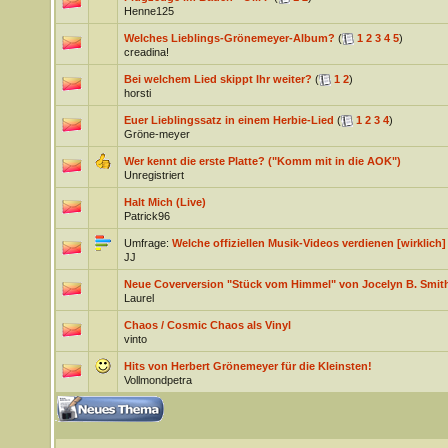
Henne125
Welches Lieblings-Grönemeyer-Album?
(
1
2
3
4
5
)
creadina!
Bei welchem Lied skippt Ihr weiter?
(
1
2
)
horsti
Euer Lieblingssatz in einem Herbie-Lied
(
1
2
3
4
)
Gröne-meyer
Wer kennt die erste Platte? ("Komm mit in die AOK")
Unregistriert
Halt Mich (Live)
Patrick96
Umfrage:
Welche offiziellen Musik-Videos verdienen [wirklic
JJ
Neue Coverversion "Stück vom Himmel" von Jocelyn B. Smit
Laurel
Chaos / Cosmic Chaos als Vinyl
vinto
Hits von Herbert Grönemeyer für die Kleinsten!
Vollmondpetra