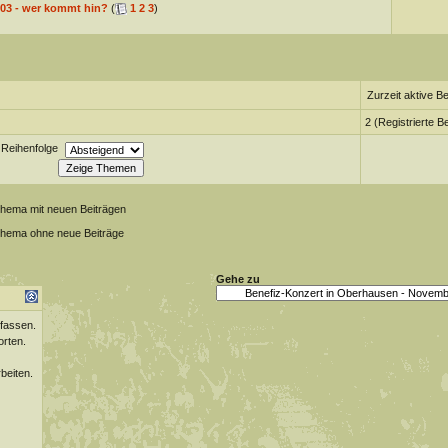
.03 - wer kommt hin?
(
1
2
3
)
Zurzeit aktive B
2 (Registrierte B
Reihenfolge
Thema mit neuen Beiträgen
Thema ohne neue Beiträge
Gehe zu
fassen.
orten.
beiten.