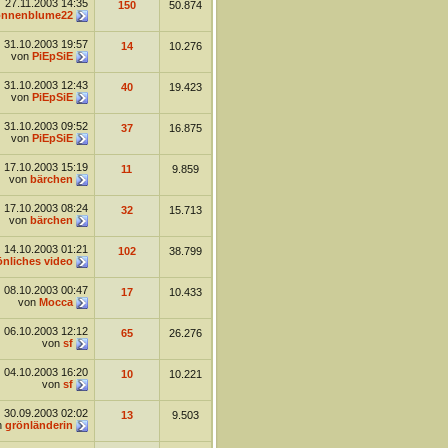
27.11.2003
14:35
150
50.874
onnenblume22
31.10.2003
19:57
14
10.276
von
PiEpSiE
31.10.2003
12:43
40
19.423
von
PiEpSiE
31.10.2003
09:52
37
16.875
von
PiEpSiE
17.10.2003
15:19
11
9.859
von
bärchen
17.10.2003
08:24
32
15.713
von
bärchen
14.10.2003
01:21
102
38.799
önliches video
08.10.2003
00:47
17
10.433
von
Mocca
06.10.2003
12:12
65
26.276
von
sf
04.10.2003
16:20
10
10.221
von
sf
30.09.2003
02:02
13
9.503
n
grönländerin