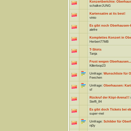
Konzertberichte: Oberhaus
schalkerJUNG
Kartensatire at its best!
vinto
Es gibt noch Oberhausen-
alefre
Komplettes Konzert in Ob
Herbert77MB
T-Shirts
Tanja
Frust wegen Oberhausen...
Killerloop23
Umfrage:
Wunschliste für 
Feechen
Umfrage:
Oberhausen: Kart
sf
Rückruf der Köpi-Arena!!!
Steffi_84
Es gibt doch Tickets bei eb
super-mel
Umfrage:
Schilder für Obe
nj0y