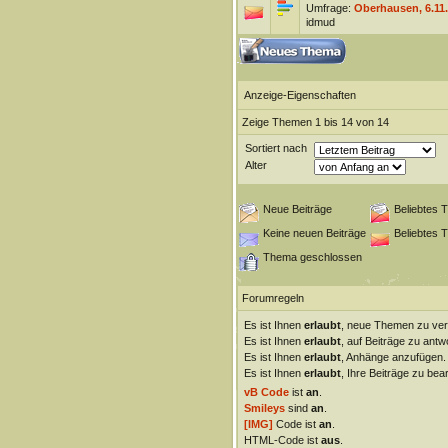
Umfrage:
Oberhausen, 6.11
idmud
Anzeige-Eigenschaften
Zeige Themen 1 bis 14 von 14
Sortiert nach
Alter
Neue Beiträge
Beliebtes 
Keine neuen Beiträge
Beliebtes 
Thema geschlossen
Forumregeln
Es ist Ihnen
erlaubt
, neue Themen zu ver
Es ist Ihnen
erlaubt
, auf Beiträge zu antw
Es ist Ihnen
erlaubt
, Anhänge anzufügen.
Es ist Ihnen
erlaubt
, Ihre Beiträge zu bear
vB Code
ist
an
.
Smileys
sind
an
.
[IMG]
Code ist
an
.
HTML-Code ist
aus
.