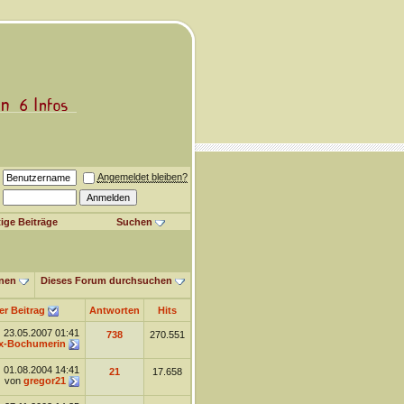
Angemeldet bleiben?
ige Beiträge
Suchen
nen
Dieses Forum durchsuchen
er Beitrag
Antworten
Hits
23.05.2007
01:41
738
270.551
x-Bochumerin
01.08.2004
14:41
21
17.658
von
gregor21