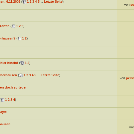
en, 6.11.2003
(
1
2
3
4
5
...
Letzte Seite
)
von
s
Karten
(
1
2
3
)
erhausen?
(
1
2
)
hier hinein!
(
1
2
)
Oberhausen
(
1
2
3
4
5
...
Letzte Seite
)
von
pers
en doch zu teuer
(
1
2
3
4
)
ay!!!
rhausen
vo