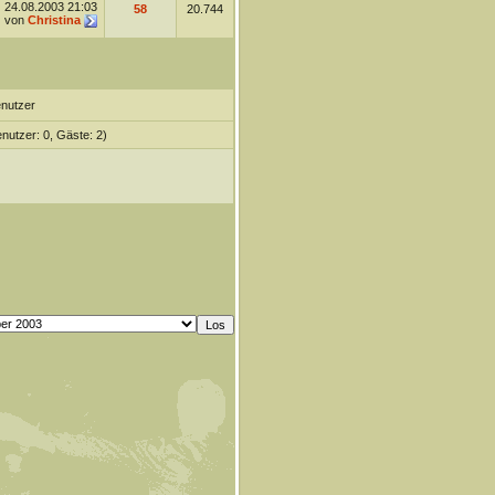
24.08.2003
21:03
58
20.744
von
Christina
enutzer
enutzer: 0, Gäste: 2)