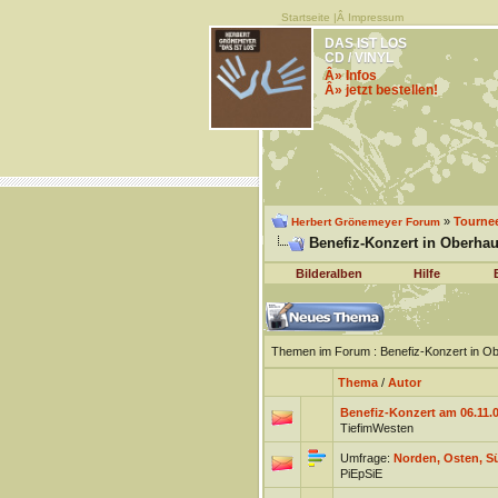
Startseite
|Â
Impressum
DAS IST LOS
CD / VINYL
Â» Infos
Â» jetzt bestellen!
»
Tourne
Herbert Grönemeyer Forum
Benefiz-Konzert in Oberha
Bilderalben
Hilfe
Themen im Forum
: Benefiz-Konzert in 
Thema
/
Autor
Benefiz-Konzert am 06.11.
TiefimWesten
Umfrage:
Norden, Osten, S
PiEpSiE