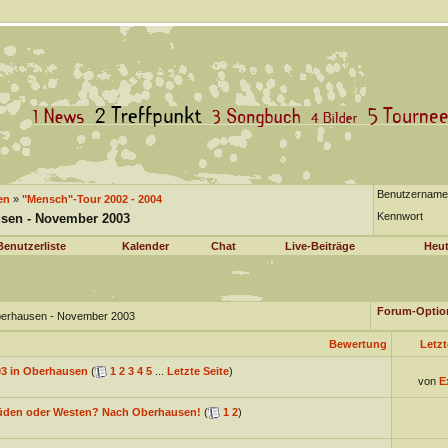
Benutzername
en
»
"Mensch"-Tour 2002 - 2004
Kennwort
usen - November 2003
Benutzerliste
Kalender
Chat
Live-Beiträge
Heut
Forum-Optio
Oberhausen - November 2003
Bewertung
Letzt
03 in Oberhausen
(
1
2
3
4
5
...
Letzte Seite
)
von
E
üden oder Westen? Nach Oberhausen!
(
1
2
)