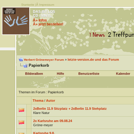
Startseite
|Â
Impressum
DAS IST LOS
CD / VINYL
Â» Infos
Â» jetzt bestellen!
»
letzte-version.de und das Forum
Herbert Grönemeyer Forum
Papierkorb
Bilderalben
Hilfe
Benutzerliste
Kalender
Themen im Forum
: Papierkorb
Thema
/
Autor
2xBerlin 11.9 Sitzplatz + 2xBerlin 11.9 Stehplatz
Klare Natur
2x Karlsruhe am 09.08.24
Gröne-meyer
Karlsruhe 9.8.