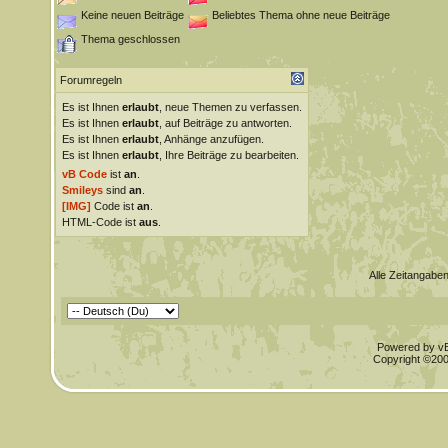
Keine neuen Beiträge
Beliebtes Thema ohne neue Beiträge
Thema geschlossen
Forumregeln
Es ist Ihnen
erlaubt
, neue Themen zu verfassen.
Es ist Ihnen
erlaubt
, auf Beiträge zu antworten.
Es ist Ihnen
erlaubt
, Anhänge anzufügen.
Es ist Ihnen
erlaubt
, Ihre Beiträge zu bearbeiten.
vB Code
ist
an
.
Smileys
sind
an
.
[IMG]
Code ist
an
.
HTML-Code ist
aus
.
Alle Zeitangaben
Powered by vBu
Copyright ©2000