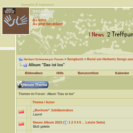
Startseite
|Â
Impressum
DAS IST LOS
CD / VINYL
Â» Infos
Â» jetzt bestellen!
»
Songbuch
»
Rund um Herberts Songs un
Herbert Grönemeyer Forum
Album "Das ist los"
Bilderalben
Hilfe
Benutzerliste
Kalender
Themen im Forum
: Album "Das ist los"
Thema
/
Autor
„Bochum“ Jubiläumsbox
Laurel
Neues Album 2023
(
1
2
3
4
5
...
Letzte Seite
)
Bloß geliebt