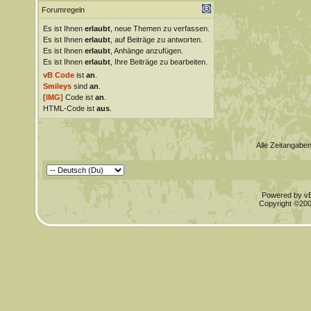
Forumregeln
Es ist Ihnen
erlaubt
, neue Themen zu verfassen.
Es ist Ihnen
erlaubt
, auf Beiträge zu antworten.
Es ist Ihnen
erlaubt
, Anhänge anzufügen.
Es ist Ihnen
erlaubt
, Ihre Beiträge zu bearbeiten.
vB Code
ist
an
.
Smileys
sind
an
.
[IMG]
Code ist
an
.
HTML-Code ist
aus
.
Alle Zeitangaben
Powered by vBu
Copyright ©2000