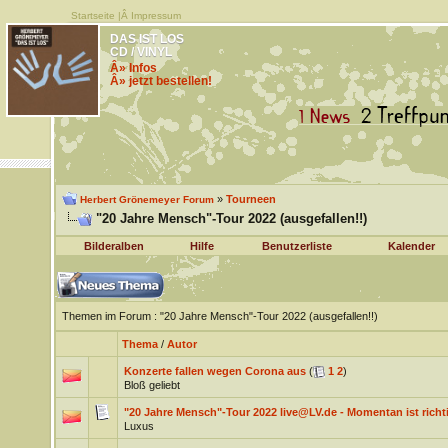
Startseite
|Â
Impressum
DAS IST LOS
CD / VINYL
Â» Infos
Â» jetzt bestellen!
»
Tourneen
Herbert Grönemeyer Forum
"20 Jahre Mensch"-Tour 2022 (ausgefallen!!)
Bilderalben
Hilfe
Benutzerliste
Kalender
Themen im Forum
: "20 Jahre Mensch"-Tour 2022 (ausgefallen!!)
Thema
/
Autor
Konzerte fallen wegen Corona aus
(
1
2
)
Bloß geliebt
"20 Jahre Mensch"-Tour 2022 live@LV.de - Momentan ist richt
Luxus