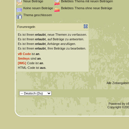
Neue Beiträge
Beliebtes Thema mit neuen Beiträgen
Keine neuen Beiträge
Beliebtes Thema ohne neue Beiträge
Thema geschlossen
Forumregeln
Es ist Ihnen
erlaubt
, neue Themen zu verfassen.
Es ist Ihnen
erlaubt
, auf Beiträge zu antworten.
Es ist Ihnen
erlaubt
, Anhänge anzufügen.
Es ist Ihnen
erlaubt
, Ihre Beiträge zu bearbeiten.
vB Code
ist
an
.
Smileys
sind
an
.
[IMG]
Code ist
an
.
HTML-Code ist
aus
.
Alle Zeitangaben
Powered by vBu
Copyright ©2000