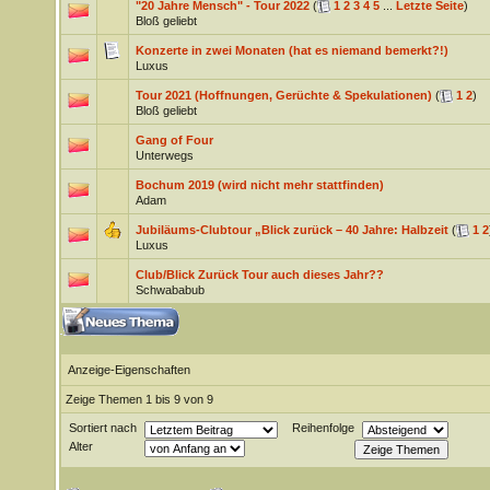
"20 Jahre Mensch" - Tour 2022
(
1
2
3
4
5
...
Letzte Seite
)
Bloß geliebt
Konzerte in zwei Monaten (hat es niemand bemerkt?!)
Luxus
Tour 2021 (Hoffnungen, Gerüchte & Spekulationen)
(
1
2
)
Bloß geliebt
Gang of Four
Unterwegs
Bochum 2019 (wird nicht mehr stattfinden)
Adam
Jubiläums-Clubtour „Blick zurück – 40 Jahre: Halbzeit
(
1
2
Luxus
Club/Blick Zurück Tour auch dieses Jahr??
Schwababub
Anzeige-Eigenschaften
Zeige Themen 1 bis 9 von 9
Sortiert nach
Reihenfolge
Alter